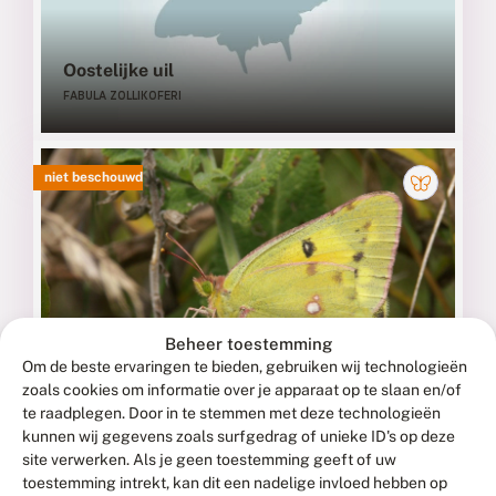
Oostelijke uil
FABULA ZOLLIKOFERI
niet beschouwd
Beheer toestemming
Steppeluzernevlinder
Om de beste ervaringen te bieden, gebruiken wij technologieën
COLIAS CHRYSOTHEME
zoals cookies om informatie over je apparaat op te slaan en/of
te raadplegen. Door in te stemmen met deze technologieën
kunnen wij gegevens zoals surfgedrag of unieke ID's op deze
site verwerken. Als je geen toestemming geeft of uw
niet beschouwd
toestemming intrekt, kan dit een nadelige invloed hebben op