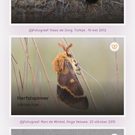
Engelse beer
ARCTIA FESTIVA
Fotograaf: Klaas de Jong, Turkije , 10 mei 2012
Herfstspinner
LEMONIA DUMI
Fotograaf: Marc de Winkel, Hoge Veluwe, 23 oktober 2015