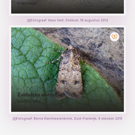
HYLES GALLII
Fotograaf: Kees Smit, Dokkum, 18 augustus 2012
Zuidelijke worteluil
AGROTIS TRUX
Fotograaf: Berna Kleinheerenbrink, Zuid-Frankrijk, 9 oktober 2015