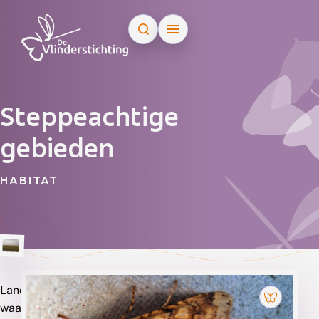
Doorgaan naar inhoud
Steppeachtige
gebieden
HABITAT
Landschapstype
Soorten
waarin