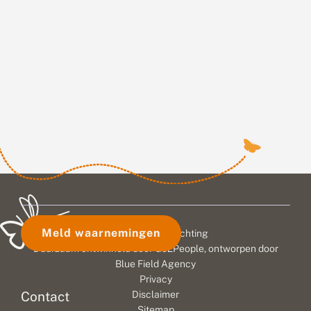
Meld waarnemingen
© 2026 Vlinderstichting
Duurzaam ontwikkeld door
Go2People
, ontworpen door
Blue Field Agency
Privacy
Contact
Disclaimer
Sitemap