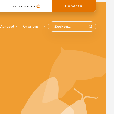
Doneren
op
winkelwagen
Actueel
Over ons