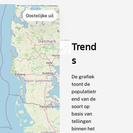
Leaflet
|
©
OpenStreetMap
contributors
Oostelijke uil
Trend
s
De grafiek
toont de
populatietr
end van de
soort op
basis van
tellingen
binnen het