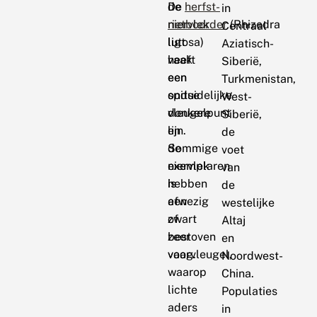
de
De
herfst-
in
niervlek
rietboorder
(Rhizedra
Centraal
ligt
lutosa)
Aziatisch-
vaak
heeft
Siberië,
een
een
Turkmenistan,
onduidelijke
spitse
West-
donkere
vleugelpunt
Siberië,
lijn.
en
de
Sommige
de
voet
exemplaren
niervlek
van
hebben
is
de
een
afwezig
westelijke
zwart
of
Altaj
bestoven
zeer
en
voorvleugel,
vaag.
Noordwest-
waarop
China.
lichte
Populaties
aders
in