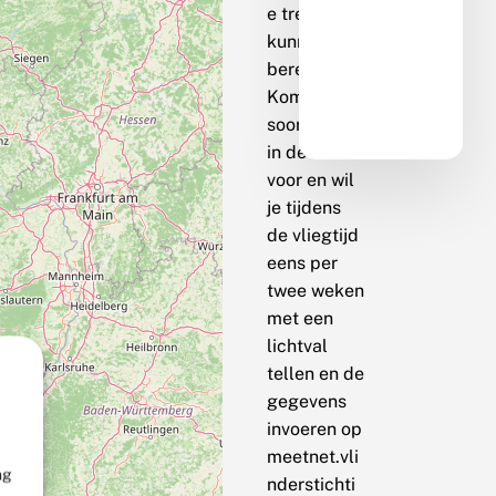
e trend te
kunnen
berekenen.
Komt de
soort bij jou
in de buurt
voor en wil
je tijdens
de vliegtijd
eens per
twee weken
met een
lichtval
tellen en de
gegevens
invoeren op
meetnet.vli
ng
nderstichti