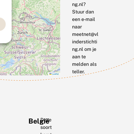
ng.nl?
Stuur dan
een e‑mail
naar
meetnet@vl
inderstichti
ng.nl om je
aan te
melden als
teller.
Leaflet
België
Deze
soort