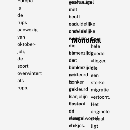
Europa
geelbruine
voorvleugel
is
uil
met
de
heeft
een
rups
een
onduidelijke
aanwezig
onduidelijke
niervlek
van
niervlek
waarvan
Mondiaal
Een
oktober-
die
de
hele
juli;
aan
binnenzijde
goede
de
de
niet
vlieger,
soort
binnenzijde
donker
die
overwintert
vaak
gekleurd
een
als
donker
is;
sterke
rups.
gekleurd
de
migratie
is.
franjelijn
vertoont.
Tussen
bestaat
Het
de
uit
originele
vleugelwortel
zwarte
areaal
en
vlekjes.
ligt