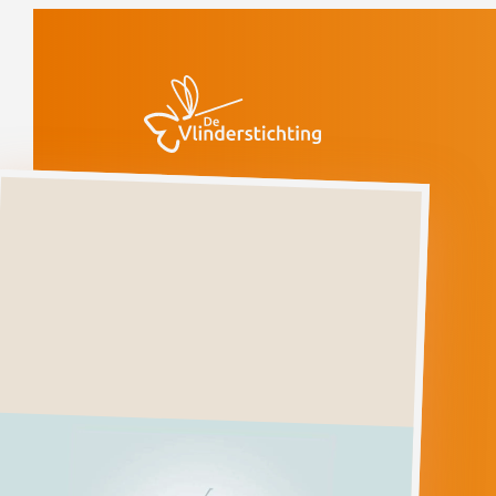
Doorgaan naar inhoud
Vlinders
Oostelijke
uil
Incidenteel
(voorlopige rode
lijst)
Oostelijke
uil