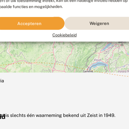
eft of uw toestemming intrekt, kan dit een nadelige invloed hebben op
paalde functies en mogelijkheden.
Accepteren
Weigeren
Cookiebeleid
ia
id
rt is slechts één waarneming bekend uit Zeist in 1949.