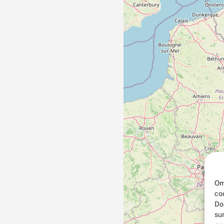
Om
co
Do
su