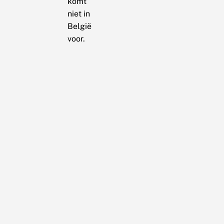
komt
niet in
België
voor.