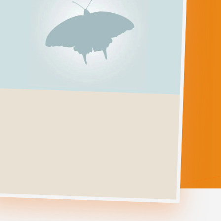
FABULA
ZOLLIKOFERI
Ga direct naar
Verspreiding
Levenscyclus
Herkenning
Foto's
Habitat &
Waardplanten