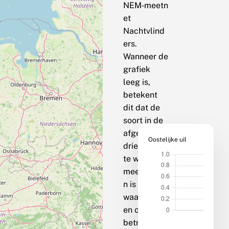
NEM‑meetn
et
Nachtvlind
ers.
Wanneer de
grafiek
leeg is,
betekent
dit dat de
soort in de
afgelopen
Oostelijke uil
drie jaar op
te weinig
meetpunte
n is
waargenom
en om een
betrouwbar