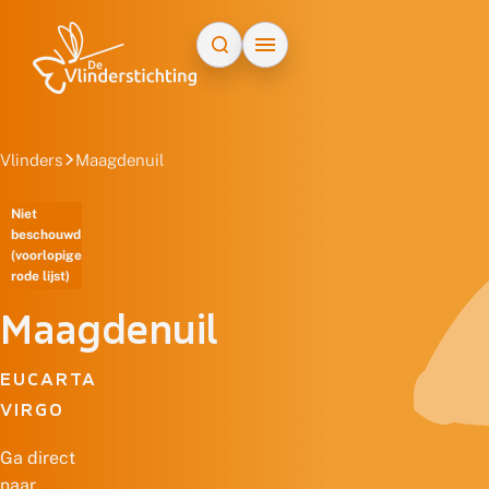
Doorgaan naar inhoud
Vlinders
Maagdenuil
Niet
beschouwd
(voorlopige
rode lijst)
Maagdenuil
EUCARTA
VIRGO
Ga direct
naar