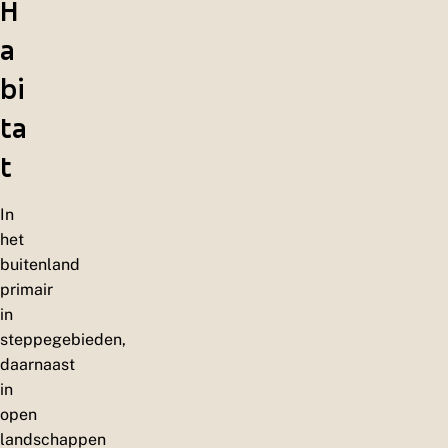
H
a
bi
ta
t
In
het
buitenland
primair
in
steppegebieden,
daarnaast
in
open
landschappen