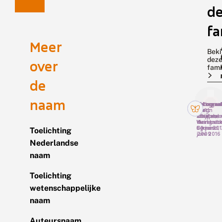
de
fa
Meer
Beki
dez
over
fami
de
naam
Fotograaf
Fotograaf
Fotograaf
Fotograa
Martin
Luc
Huig
Bert
Scheper,
Knijnsber
Bouter,
Zeijlmak
Vierhout
duingebi
Haastrech
6 juni 20
Egmond, 
30 juni
Toelichting
juni 2016
2009
Nederlandse
naam
Toelichting
wetenschappelijke
naam
Auteursnaam