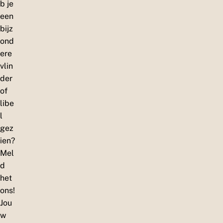
b je
een
bijz
ond
ere
vlin
der
of
libe
l
gez
ien?
Mel
d
het
ons!
Jou
w