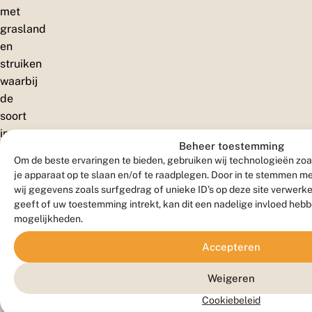
met
grasland
en
struiken
waarbij
de
soort
in
Beheer toestemming
de
Om de beste ervaringen te bieden, gebruiken wij technologieën zoa
meer
je apparaat op te slaan en/of te raadplegen. Door in te stemmen 
noordelijke
wij gegevens zoals surfgedrag of unieke ID's op deze site verwerk
gebieden
geeft of uw toestemming intrekt, kan dit een nadelige invloed heb
mogelijkheden.
drogere
habitats
Accepteren
prefereert.
Weigeren
Cookiebeleid