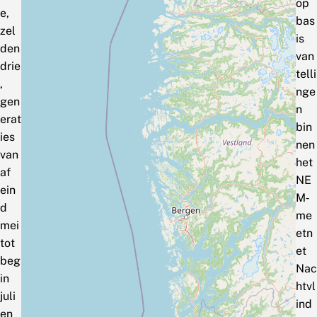
op
e,
bas
zel
is
den
van
drie
telli
,
nge
gen
n
erat
bin
ies
nen
van
het
af
NE
ein
M‑
d
me
mei
etn
tot
et
beg
Nac
in
htvl
juli
ind
en