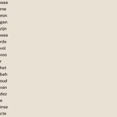
waa
rne
min
gen
zijn
waa
rde
vol
voo
r
het
beh
oud
van
dez
e
inse
cte