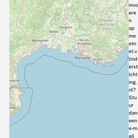
invo
ere
n
op
me
etn
et.v
lind
erst
icht
ing.
nl?
Stu
ur
dan
een
e‑m
ail