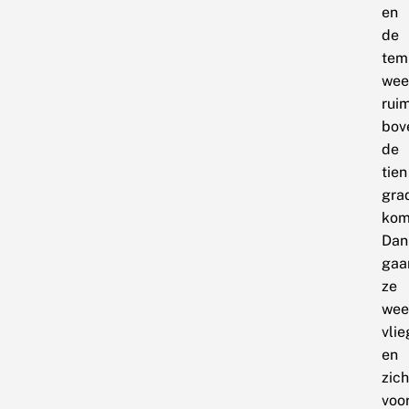
en
de
tem
wee
rui
bov
de
tien
gra
kom
Dan
gaa
ze
wee
vli
en
zich
voo