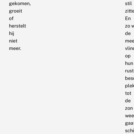
gekomen,
stil
groeit
zitt
of
En
herstelt
zo 
hij
de
niet
mee
meer.
vlin
op
hun
rust
bes
ple
tot
de
zon
wee
gaa
sch