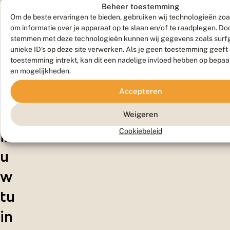
Beheer toestemming
p
Om de beste ervaringen te bieden, gebruiken wij technologieën zoa
om informatie over je apparaat op te slaan en/of te raadplegen. Doo
vl
stemmen met deze technologieën kunnen wij gegevens zoals surf
unieke ID's op deze site verwerken. Als je geen toestemming geeft
in
toestemming intrekt, kan dit een nadelige invloed hebben op bepaa
en mogelijkheden.
d
Accepteren
er
s
Weigeren
Cookiebeleid
in
u
w
tu
in