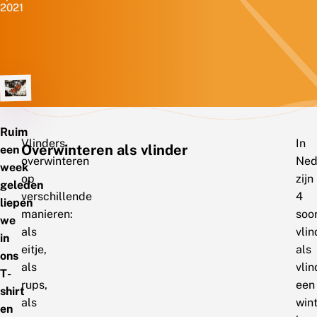
2021
Ruim
Vlinders
In
Overwinteren als vlinder
een
overwinteren
Ned
week
op
zijn
geleden
verschillende
4
liepen
manieren:
soo
we
als
vlin
in
eitje,
als
ons
als
vlin
T-
rups,
een
shirt
als
win
en