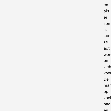
en
als
er
zon
is,
kun
ze
acti
wor
en
zich
voo
De
man
op
zoe
naa
en