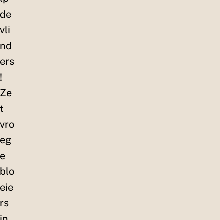
de
vli
nd
ers
!
Ze
t
vro
eg
e
blo
eie
rs
in