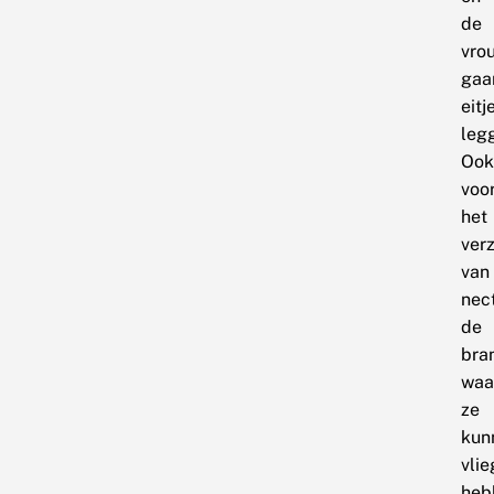
de
vro
gaa
eitj
leg
Ook
voo
het
ver
van
nect
de
bra
waa
ze
kun
vlie
heb