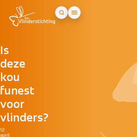
Doorgaan naar inhoud
Is
deze
kou
funest
voor
vlinders?
12
april