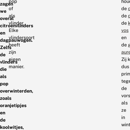
pop
hou
zagen
of
de
we
als
de
overal
vlinder.
de
citroenvlinders
Elke
vos
en
vlindersoort
en
dagpauwogen.
heeft
de
Zelfs
zijn
aure
de
eigen
Zij
vlinders
manier.
dus
die
pri
als
teg
pop
de
overwinterden,
vors
zoals
als
oranjetipjes
ze
en
in
de
win
koolwitjes,