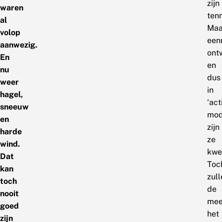
zijn
waren
ten
al
Maa
volop
een
aanwezig.
ont
En
en
nu
dus
weer
in
hagel,
‘act
sneeuw
mod
en
zijn
harde
ze
wind.
kwe
Dat
Toc
kan
zull
toch
de
nooit
mee
goed
het
zijn