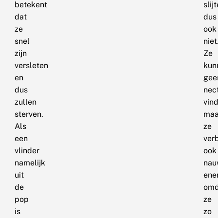
betekent
slij
dat
dus
ze
ook
snel
niet
zijn
Ze
versleten
kun
en
gee
dus
nec
zullen
vin
sterven.
maa
Als
ze
een
ver
vlinder
ook
namelijk
nau
uit
ene
de
omd
pop
ze
is
zo