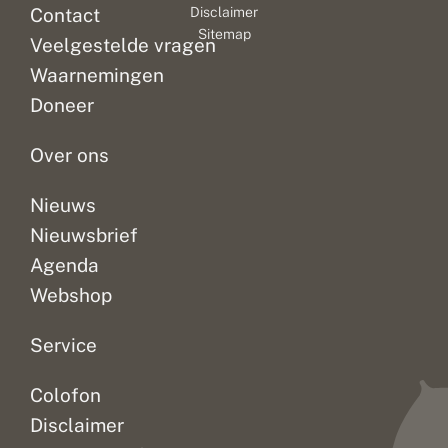
Contact
Disclaimer
n
gemeld
overal
naar
e
Sitemap
op
tegenkomen
buiten
Veelgestelde vragen
v
de
in
gaat,
o
Waarnemingen
invoerportalen.
onze
kun
s
Doneer
s
Maar
bloemrijke
je
e
er...
weilanden....
onder...
n
Over ons
Nieuws
Nieuwsbrief
Agenda
Webshop
Service
Colofon
Disclaimer