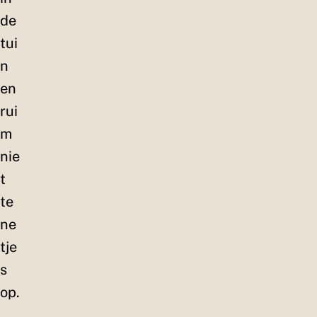
de
tui
n
en
rui
m
nie
t
te
ne
tje
s
op.