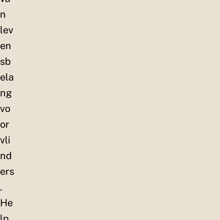
n
lev
en
sb
ela
ng
vo
or
vli
nd
ers
.
He
lp