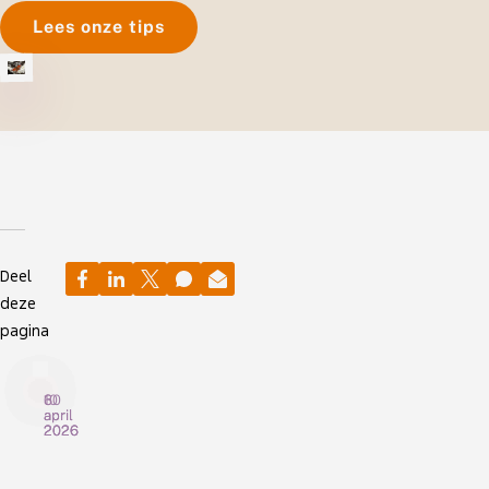
Lees onze tips
Deel
deze
pagina
30
10
6
april
april
april
2026
2026
2026
V
H
O
e
e
r