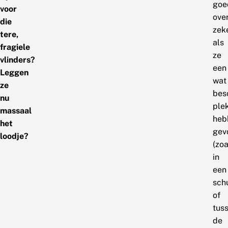
goe
voor
ove
die
zek
tere,
als
fragiele
ze
vlinders?
een
Leggen
wat
ze
bes
nu
ple
massaal
heb
het
gev
loodje?
(zoa
in
een
sch
of
tus
de