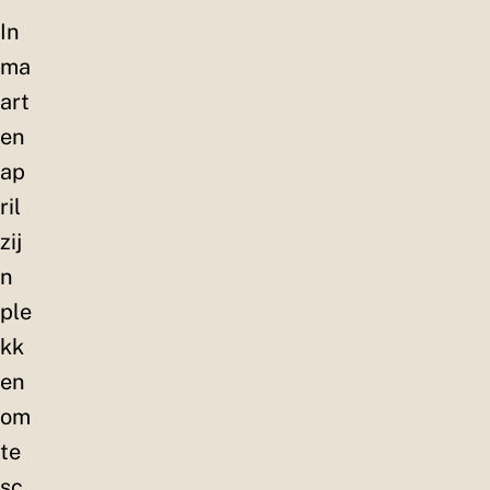
In
ma
art
en
ap
ril
zij
n
ple
kk
en
om
te
sc