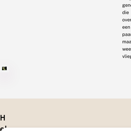
gen
die
ove
een
paa
maa
wee
vlie
H
el