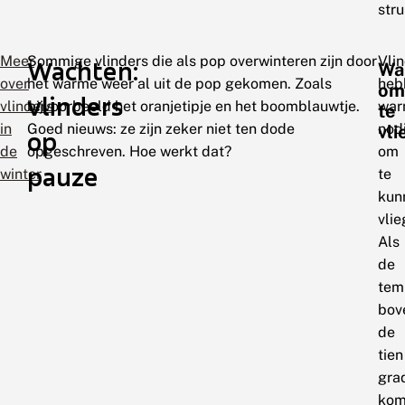
stru
Meer
Sommige vlinders die als pop overwinteren zijn door
Vli
Wachten:
Wa
over
het warme weer al uit de pop gekomen. Zoals
heb
om
vlinders
vlinders
bijvoorbeeld het oranjetipje en het boomblauwtje.
war
te
in
Goed nieuws: ze zijn zeker niet ten dode
nod
vl
op
de
opgeschreven. Hoe werkt dat?
om
pauze
winter
te
kun
vlie
Als
de
tem
bov
de
tien
gra
kom