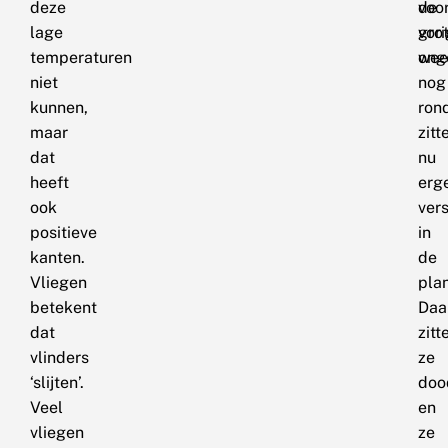
deze
de
voo
lage
vor
gro
temperaturen
wee
ong
niet
nog
kunnen,
ron
maar
zitt
dat
nu
heeft
erg
ook
ver
positieve
in
kanten.
de
Vliegen
pla
betekent
Daa
dat
zitt
vlinders
ze
‘slijten’.
doo
Veel
en
vliegen
ze