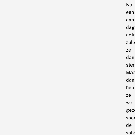
Na
een
aan
dag
acti
zull
ze
dan
ster
Maa
dan
heb
ze
wel
gez
voo
de
vol