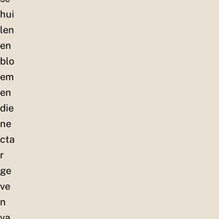
hui
len
en
blo
em
en
die
ne
cta
r
ge
ve
n
va