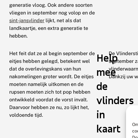
generatie vloog. Ook andere soorten
vliegen in september nog volop en de
sint-jansvlinder
lijkt, net als dat
landkaartje, een extra generatie te
hebben.
Het feit dat ze al begin september de
De Vlinderst
Help
eitjes hebben gelegd, betekent wel
september za
mee
dat de overlevingskans van hun
vlinderwaar
nakomelingen groter wordt. De eitjes
Dankzij uw w
de
moeten namelijk uitkomen en de
rupsen moeten zich tot pop hebben
vlinders
ontwikkeld voordat de vorst invalt.
Daarvoor hebben ze nu, zo lijkt het,
in
voldoende tijd.
Om
kaart
co
Do