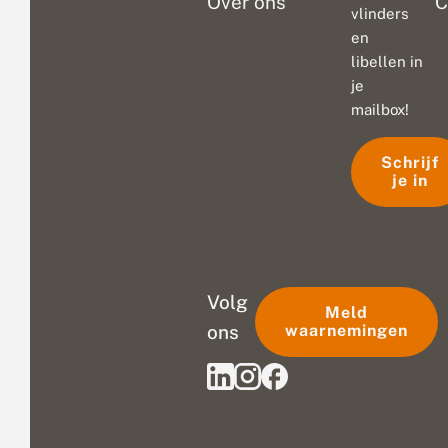
Over ons
C
vlinders
en
libellen in
je
mailbox!
Schrijf
je in
Volg
Meld
ons
waarnemingen