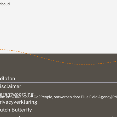
is opwarming, maar
dboud
vooral ook veel
 Stichting
meer
, Waardenburg Ecology
weersextremen,
 libellen uit
zoals...
 vennen gaan sinds
achteruit. Nieuw
at zien dat de
van warmer...
ef
olofon
isclaimer
erantwoording
am ontwikkeld door
Go2People
, ontworpen door
Blue Field Agency
|
Pr
rivacyverklaring
utch Butterfly