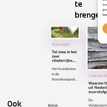
te
su
ge
brengen!
be
18 juni 2026
Tel mee in het
zeer
vlinderrijke
Kuinderbos
Het Kuinderbos
in de
11 februari 2
Noordoostpolder
Waarom li
is zeer
uit Neder
gevarieerd. Er is
zuurstofge
zijn dichte
boosdoen
De
bossen, maar
Ook
Bekijk
Vlinderstic
ook bosranden,