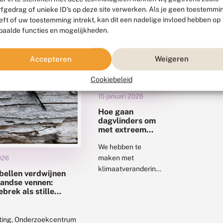
rfgedrag of unieke ID's op deze site verwerken. Als je geen toestemmi
eft of uw toestemming intrekt, kan dit een nadelige invloed hebben op
paalde functies en mogelijkheden.
Accepteren
Weigeren
Cookiebeleid
15 januari 2026
Hoe gaan
dagvlinders om
met extreem
weer?
We hebben te
maken met
026
klimaatverandering
bellen verdwijnen
en we zien daar
landse vennen:
bijna dagelijks de
brek als stille
er
gevolgen van.
Klimaatverandering
hting, Onderzoekcentrum