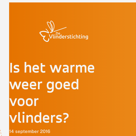
Doorgaan naar inhoud
Is het warme
weer goed
voor
vlinders?
14 september 2016