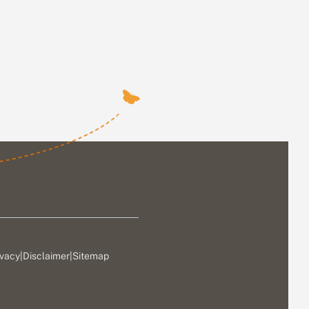
ivacy
|
Disclaimer
|
Sitemap