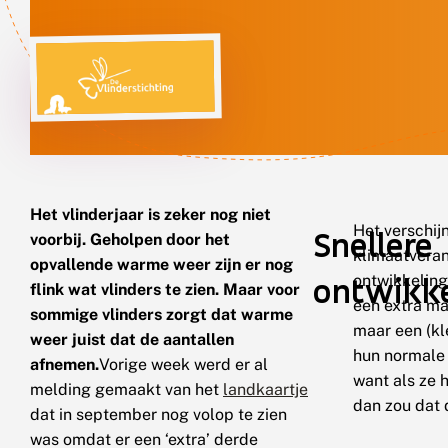
Het vlinderjaar is zeker nog niet
Het verschij
Snellere
voorbij. Geholpen door het
klimaatveran
opvallende warme weer zijn er nog
ontwikke
ontwikkeling
flink wat vlinders te zien. Maar voor
een extra ma
sommige vlinders zorgt dat warme
maar een (kl
weer juist dat de aantallen
hun normale 
afnemen.
Vorige week werd er al
want als ze 
melding gemaakt van het
landkaartje
dan zou dat 
dat in september nog volop te zien
was omdat er een ‘extra’ derde