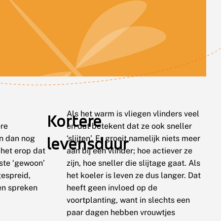
Als het warm is vliegen vlinders veel
Kortere
ere
en dat betekent dat ze ook sneller
levensduur
en dan nog
‘slijten’. Er groeit namelijk niets meer
 het erop dat
aan bij een vlinder; hoe actiever ze
este ‘gewoon’
zijn, hoe sneller die slijtage gaat. Als
gespreid,
het koeler is leven ze dus langer. Dat
en spreken
heeft geen invloed op de
voortplanting, want in slechts een
paar dagen hebben vrouwtjes