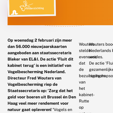
Op woensdag 2 februari zijn meer
Wouters
Wouters bood
dan 56.000 nieuwjaarskaarten
stelde
Nederlands b
aangeboden aan staatssecretaris
eveneens
weides.
Bleker van EL&I. De actie ‘Fluit dit
dat
De actie ‘Flu
kabinet terug’ is een initiatief van
de
gezamenlijk
Vogelbescherming Nederland.
bezuinigingen
landschapsor
Directeur Fred Wouters van
van
Vogelbescherming riep de
het
Staatssecretaris op: ‘Zorg dat het
kabinet-
geld voor boeren uit Brussel én Den
Rutte
Haag veel meer rendement voor
op
natuur gaat opleveren! ‘
Vogels en