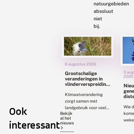
natuurgebieden
absoluut
niet
bij.
6 augustus 2026
3 aug
Grootschalige
2026
veranderingen in
vlinderverspreiding
Nie
met
gene
klimaatverandering:
Klimaatverandering
dist
uitdagingen voor
zorgt samen met
staa
natuurbescherming
uitv
Wie 
Ook
landgebruik voor veel
Bekijk
kome
veranderingen in
al het
weke
biodiversiteit. Twee
interessant
nieuws
gaat,
nieuwe onderzoeken
een 
geven ons daar beter