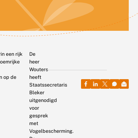
n een rijk
De
loemrijke
heer
Wouters
an op de
heeft
Staatssecretaris
Bleker
uitgenodigd
voor
gesprek
met
Vogelbescherming.