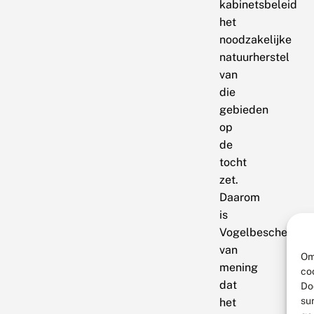
kabinetsbeleid
het
noodzakelijke
natuurherstel
van
die
gebieden
op
de
tocht
zet.
Daarom
is
Vogelbeschermin
van
Om
mening
co
dat
Do
su
het