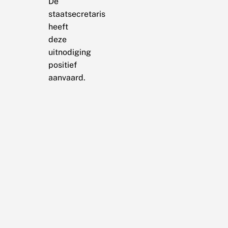
De
staatsecretaris
heeft
deze
uitnodiging
positief
aanvaard.