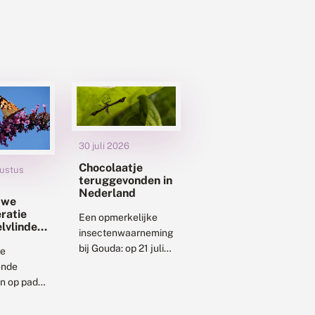
30 juli 2026
Chocolaatje
ustus
teruggevonden in
Nederland
uwe
ratie
Een opmerkelijke
elvlinders
insectenwaarneming
t op
bij Gouda: op 21 juli
liegen
de
2026 werd aan de
nde
oever van het
n op pad
Gouwekanaal het
 maakt
chocolaatje
goede kans