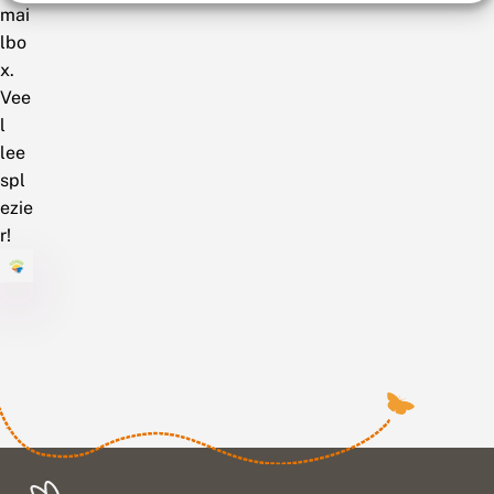
mai
lbo
x.
Vee
l
lee
spl
ezie
r!