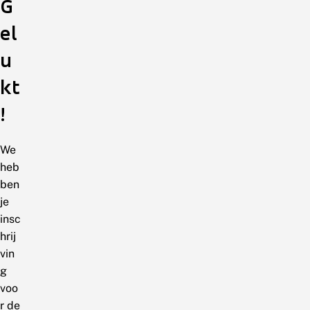
G
el
u
kt
!
We
heb
ben
je
insc
hrij
vin
g
voo
r de