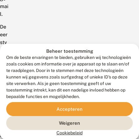
mai
l.
De
eer
stv
olg
Beheer toestemming
end
Om de beste ervaringen te bieden, gebruiken wij technologieën
zoals cookies om informatie over je apparaat op te slaan en/of
e
te raadplegen. Door in te stemmen met deze technologieën
nie
kunnen wij gegevens zoals surfgedrag of unieke ID's op deze
uws
site verwerken. Als je geen toestemming geeft of uw
brie
toestemming intrekt, kan dit een nadelige invloed hebben op
f
bepaalde functies en mogelijkheden.
ko
Accepteren
mt
van
Weigeren
zelf
Cookiebeleid
in je