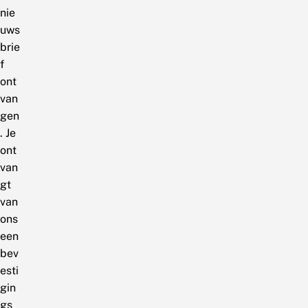
nie
uws
brie
f
ont
van
gen
. Je
ont
van
gt
van
ons
een
bev
esti
gin
gs