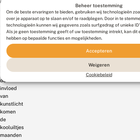
is
Beheer toestemming
de
Om de beste ervaringen te bieden, gebruiken wij technologieën zoa
trigger
over je apparaat op te slaan en/of te raadplegen. Door in te stem
technologieën kunnen wij gegevens zoals surfgedrag of unieke ID'
om
Als je geen toestemming geeft of uw toestemming intrekt, kan dit 
dit
hebben op bepaalde functies en mogelijkheden.
stadium
in
Accepteren
te
gaan.
Weigeren
Onder
Cookiebeleid
de
invloed
van
kunstlicht
komen
de
kooluiltjes
maanden