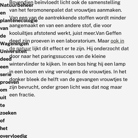
Bovendien beïnvloedt licht ook de samenstelling
Natuurbeheer
van het feromonenpalet dat vrouwtjes aanmaken.
en
Van een van de aantrekkende stoffen wordt minder
plantenecologie
aangemaakt en van een andere stof, die voor
van
kooluiltjes afstotend werkt, juist meer.Van Geffen
de
deed zijn proeven in een laboratorium. Maar
ook in
Wageningen
de natuur
lijkt dit effect er te zijn. Hij onderzocht dat
Universiteit
door naar het paringssucces van de kleine
deed
wintervlinder te kijken. In een bos hing hij een lamp
een
in een boom en ving vervolgens de vrouwtjes. In het
serie
donker bleek de helft van de gevangen vrouwtjes te
proeven
zijn bevrucht, onder groen licht was dat nog maar
om
een fractie.
uit
te
zoeken
of
het
overvloedig