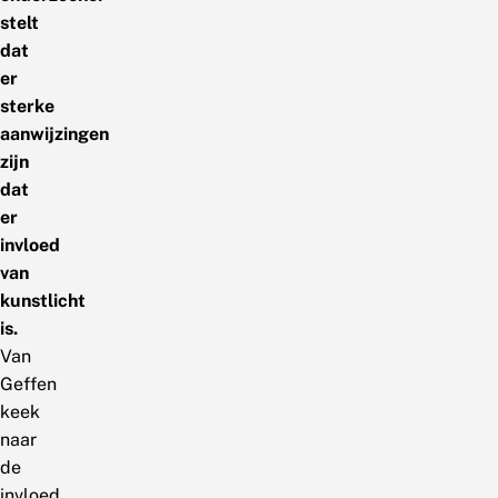
stelt
dat
er
sterke
aanwijzingen
zijn
dat
er
invloed
van
kunstlicht
is.
Van
Geffen
keek
naar
de
invloed