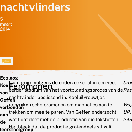
nachtvlinders
5
maart
2014
Ecoloog
Licht grijpt volgens de onderzoeker al in een veel
bro
Feromonen
Koert
eerder stadium van het voortplantingsproces van de
Res
van
nachtvlinder beslissend in. Kooluilvrouwtjes
–
Geffen
gebruiken seksferomonen om mannetjes aan te
Wag
verbonden
trekken om mee te paren. Van Geffen onderzocht
UR,
aan
wat licht doet met de productie van die lokstoffen.
24/
de
Het bleek dat de productie grotendeels stilvalt.
leerstoelgroep