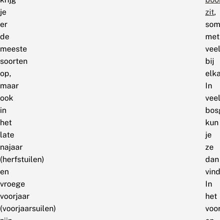
je
zit
,
er
som
de
met
meeste
vee
soorten
bij
op,
elka
maar
In
ook
vee
in
bos
het
kun
late
je
najaar
ze
(herfstuilen)
dan
en
vin
vroege
In
voorjaar
het
(voorjaarsuilen)
voor