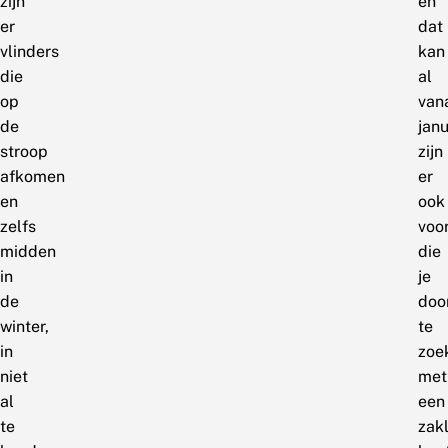
zijn
en
er
dat
vlinders
kan
die
al
op
van
de
janu
stroop
zijn
afkomen
er
en
ook
zelfs
voo
midden
die
in
je
de
doo
winter,
te
in
zoe
niet
met
al
een
te
zak