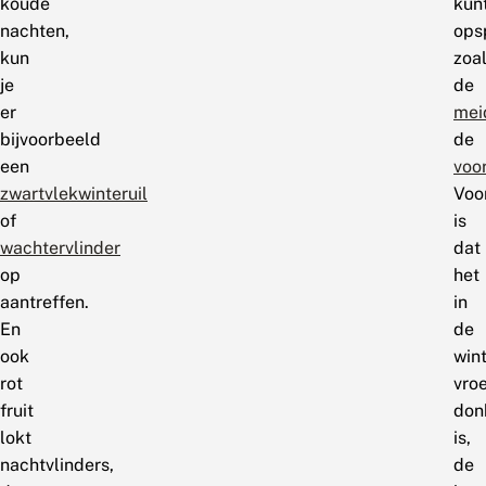
koude
kun
nachten,
ops
kun
zoa
je
de
er
mei
bijvoorbeeld
de
een
voo
zwartvlekwinteruil
Voo
of
is
wachtervlinder
dat
op
het
aantreffen.
in
En
de
ook
win
rot
vro
fruit
don
lokt
is,
nachtvlinders,
de