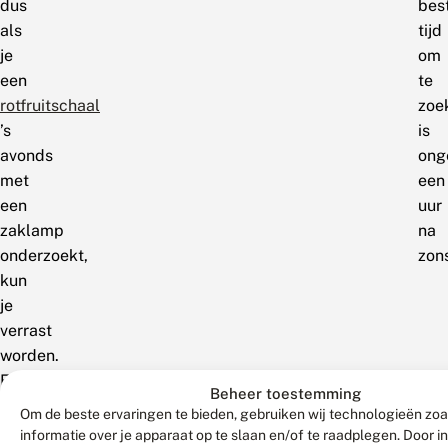
dus
bes
als
tijd
je
om
een
te
rotfruitschaal
zoe
’s
is
avonds
ong
met
een
een
uur
zaklamp
na
onderzoekt,
zon
kun
je
verrast
worden.
En
Beheer toestemming
trouwens,
Om de beste ervaringen te bieden, gebruiken wij technologieën zo
overdag
informatie over je apparaat op te slaan en/of te raadplegen. Door 