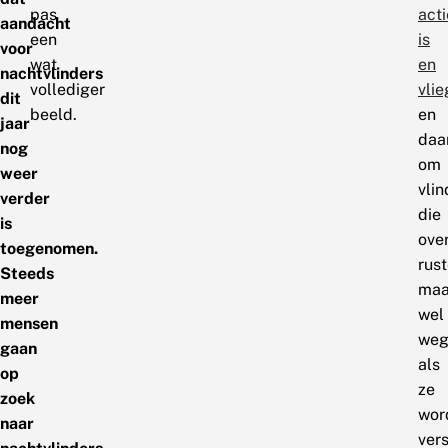
pas
acti
aandacht
een
is
voor
wat
en
nachtvlinders
vollediger
vlie
dit
beeld.
en
jaar
daa
nog
om
weer
vlin
verder
die
is
ove
toegenomen.
rus
Steeds
maa
meer
wel
mensen
weg
gaan
als
op
ze
zoek
wor
naar
vers