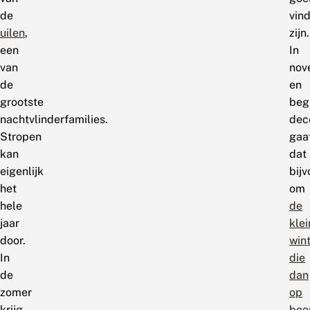
de
vin
uilen
,
zijn.
een
In
van
nov
de
en
grootste
beg
nachtvlinderfamilies.
dec
Stropen
gaa
kan
dat
eigenlijk
bij
het
om
hele
de
jaar
klei
door.
wint
In
die
de
dan
zomer
op
krijg
bo