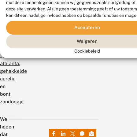
wordt
met deze technologieën kunnen wij gegevens zoals surfgedrag of 
deze site verwerken. Als je geen toestemming geeft of uw toestem
er
kan dit een nadelige invloed hebben op bepaalde functies en moge
gebruik
van
Accepteren
gemaakt
door
Weigeren
dagvlinders
Cookiebeleid
zoals
atalanta
,
gehakkelde
aurelia
en
bont
zandoogje
.
We
hopen
dat