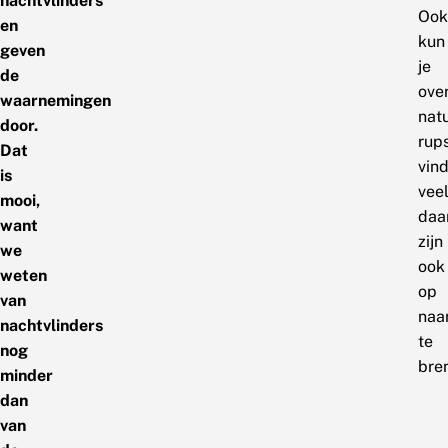
nachtvlinders
Ook
en
kun
geven
je
de
ove
waarnemingen
natu
door.
rup
Dat
vin
is
vee
mooi,
daa
want
zijn
we
ook
weten
op
van
na
nachtvlinders
te
nog
bre
minder
dan
van