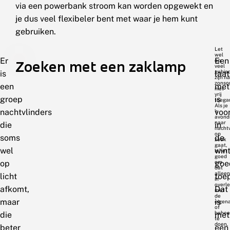
via een powerbank stroom kan worden opgewekt en
je dus veel flexibeler bent met waar je hem kunt
gebruiken.
Let
wel
Er
Een
op:
Zoeken met een zaklamp
veel
gebie
is
laat
zijn na
zonso
een
met
niet
vrij
groep
is
toegan
Als je
nachtvlinders
voo
’s
avond
naar
die
in
nachtv
op
soms
de
zoek
gaat,
wel
win
is het
goed
op
goe
om
dat
alleen
licht
toe
in
overl
afkomt,
Dat
met
de
maar
is
eigen
of
behee
die
met
te
doen.
beter
een