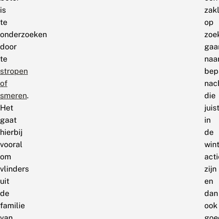
is
zak
te
op
onderzoeken
zoe
door
gaa
te
naa
stropen
bep
of
nac
smeren
.
die
Het
juis
gaat
in
hierbij
de
vooral
win
om
acti
vlinders
zijn
uit
en
de
dan
familie
ook
van
goe