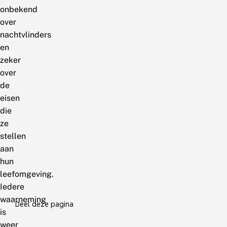
onbekend
over
nachtvlinders
en
zeker
over
de
eisen
die
ze
stellen
aan
hun
leefomgeving.
Iedere
waarneming
Deel deze pagina
is
weer