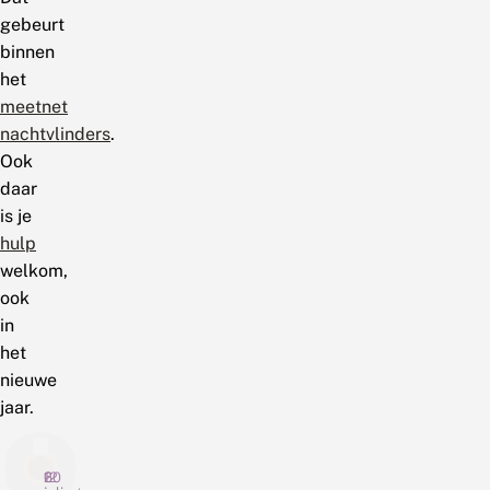
gebeurt
binnen
het
meetnet
nachtvlinders
.
Ook
daar
is je
hulp
welkom,
ook
in
het
nieuwe
jaar.
20
6
12