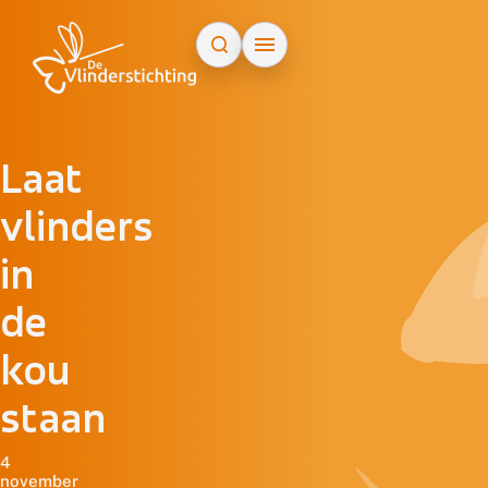
Doorgaan naar inhoud
Laat
vlinders
in
de
kou
staan
4
november