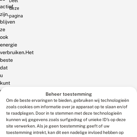
Deel
actief
deze
zijn,
pagina
blijven
ze
ook
energie
verbruiken.Het
beste
dat
u
kunt
doen
Beheer toestemming
is
Om de beste ervaringen te bieden, gebruiken wij technologieën
de
zoals cookies om informatie over je apparaat op te slaan en/of
vlinder
te raadplegen. Door in te stemmen met deze technologieën
kunnen wij gegevens zoals surfgedrag of unieke ID's op deze
oppakken
site verwerken. Als je geen toestemming geeft of uw
en
toestemming intrekt, kan dit een nadelige invloed hebben op
koud