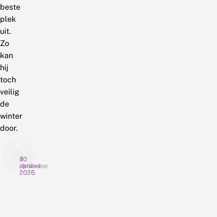
beste
plek
uit.
Zo
kan
hij
toch
veilig
de
winter
door.
30
4
30
april
december
oktober
2026
2025
2025
V
W
W
e
a
e
e
t
i
l
d
n