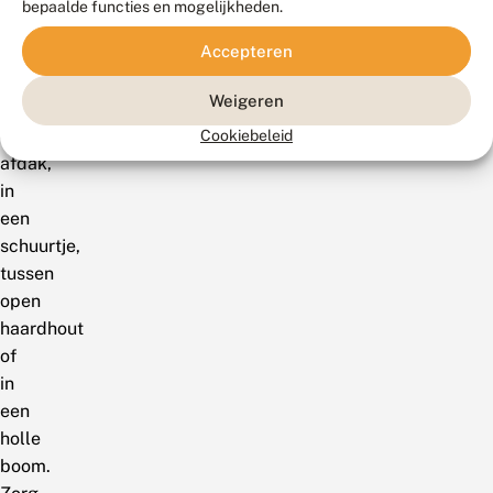
bepaalde functies en mogelijkheden.
weg
Accepteren
te
zetten,
Weigeren
onder
een
Cookiebeleid
afdak,
in
een
schuurtje,
tussen
open
haardhout
of
in
een
holle
boom.