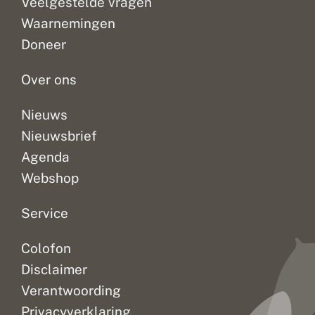
Veelgestelde vragen
op
hebben.
het
v
de
Ze
slecht
o
Waarnemingen
invoerportalen.
snappen
hebben
s
Doneer
s
Maar
daar
gedaan.
e
er...
niets...
De...
n
Over ons
Nieuws
Nieuwsbrief
Agenda
Webshop
Service
Colofon
Disclaimer
Verantwoording
Privacyverklaring