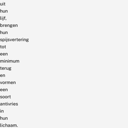
uit
hun
lijf,
brengen
hun
spijsvertering
tot
een
minimum
terug
en
vormen
een
soort
antivries
in
hun
lichaam.