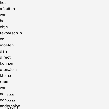
het
afzetten
van
het
eitje
tevoorschijn
en
moeten
dan
direct
kunnen
eten.Zo’n
kleine
rups
van
net
Deel
een
deze
anderhalve
pagina