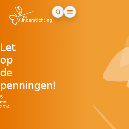
Doorgaan naar inhoud
Let
op
de
penningen!
5
mei
2014