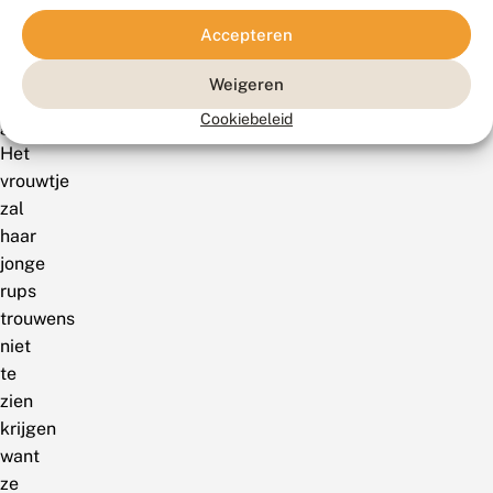
het
Accepteren
eitje
rekening
Weigeren
mee
Cookiebeleid
gehouden.
Het
vrouwtje
zal
haar
jonge
rups
trouwens
niet
te
zien
krijgen
want
ze