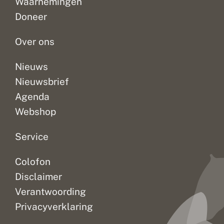
o
Waarnemingen
om
invoerportalen.
onze
s
Doneer
s
te
Maar
bloemrijke
e
kijken...
er...
weilanden....
n
Over ons
Nieuws
Nieuwsbrief
Agenda
Webshop
Service
Colofon
Disclaimer
Verantwoording
Privacyverklaring