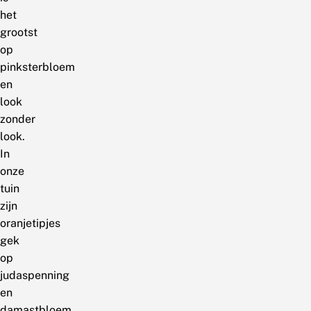
het
grootst
op
pinksterbloem
en
look
zonder
look.
In
onze
tuin
zijn
oranjetipjes
gek
op
judaspenning
en
damastbloem.