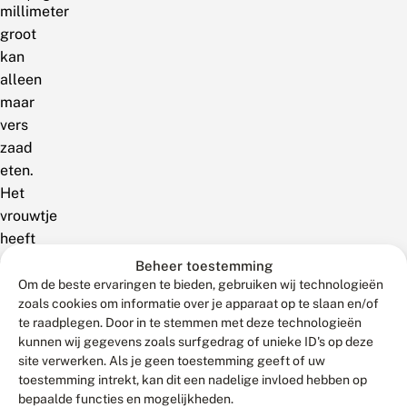
millimeter
groot
kan
alleen
maar
vers
zaad
eten.
Het
vrouwtje
heeft
daar
Beheer toestemming
dus
Om de beste ervaringen te bieden, gebruiken wij technologieën
zoals cookies om informatie over je apparaat op te slaan en/of
al
te raadplegen. Door in te stemmen met deze technologieën
met
kunnen wij gegevens zoals surfgedrag of unieke ID's op deze
het
site verwerken. Als je geen toestemming geeft of uw
afzetten
toestemming intrekt, kan dit een nadelige invloed hebben op
van
bepaalde functies en mogelijkheden.