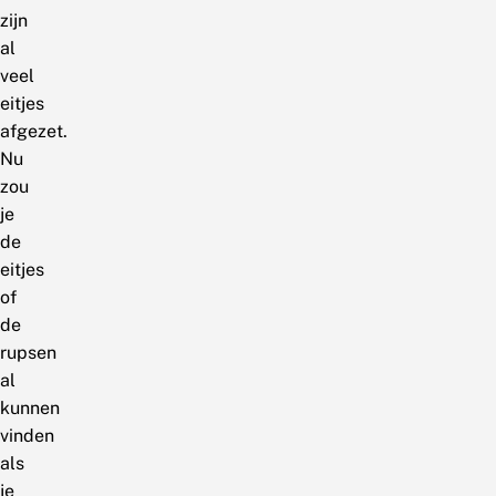
zijn
al
veel
eitjes
afgezet.
Nu
zou
je
de
eitjes
of
de
rupsen
al
kunnen
vinden
als
je