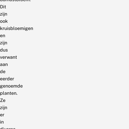
Dit
zijn
ook
kruisbloemigen
en
zijn
dus
verwant
aan
de
eerder
genoemde
planten.
Ze
zijn
er
in