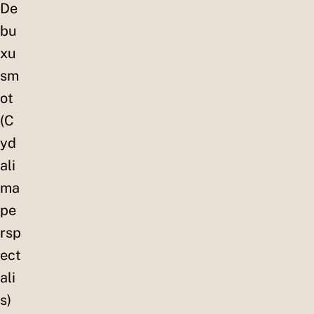
De
bu
xu
sm
ot
(C
yd
ali
ma
pe
rsp
ect
ali
s)