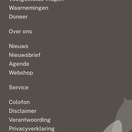
ook
uit.
uit.
Waarnemingen
meldingen
Inmiddels
Inmiddels
Doneer
uit
is
is
Nederland...
de
de
vlinder...
vlinder...
Over ons
Nieuws
Nieuwsbrief
Agenda
Webshop
Service
Colofon
Disclaimer
Verantwoording
Privacyverklaring