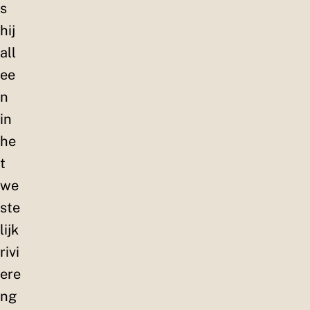
s
hij
all
ee
n
in
he
t
we
ste
lijk
rivi
ere
ng