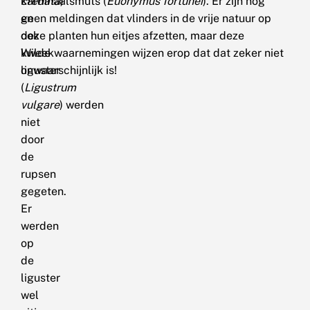
crenata
kardinaalsmuts (
)
Euonymus fortunei
). Er zijn nog
en
geen meldingen dat vlinders in de vrije natuur op
ook
deze planten hun eitjes afzetten, maar deze
Wilde
kweekwaarnemingen wijzen erop dat dat zeker niet
liguster
onwaarschijnlijk is!
(
Ligustrum
vulgare
) werden
niet
door
de
rupsen
gegeten.
Er
werden
op
de
liguster
wel