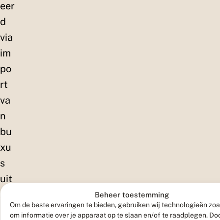
eer
d
via
im
po
rt
va
n
bu
xu
s
uit
Azi
Beheer toestemming
Om de beste ervaringen te bieden, gebruiken wij technologieën zoa
ë.
om informatie over je apparaat op te slaan en/of te raadplegen. Doo