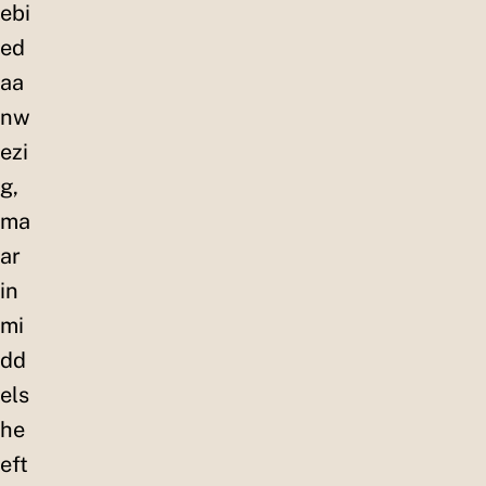
ebi
ed
aa
nw
ezi
g,
ma
ar
in
mi
dd
els
he
eft