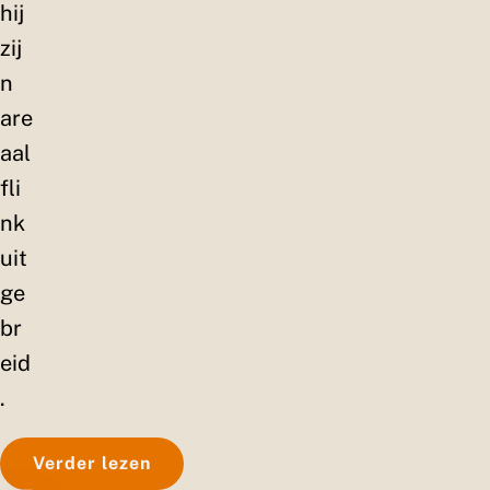
hij
zij
n
are
aal
fli
nk
uit
ge
br
eid
.
Verder lezen