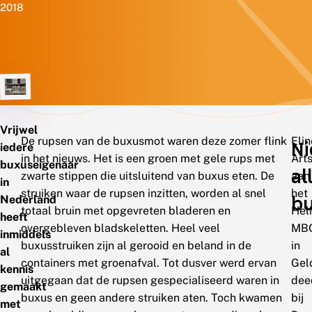
2018
Vrijwel
De rupsen van de buxusmot waren deze zomer flink
Elin
Ni
iedere
in het nieuws. Het is een groen met gele rups met
Arts
buxuseigenaar
al
zwarte stippen die uitsluitend van buxus eten. De
aan
in
struiken waar de rupsen inzitten, worden al snel
het
b
Nederland
totaal bruin met opgevreten bladeren en
Hel
heeft
overgebleven bladskeletten. Heel veel
MB
inmiddels
buxusstruiken zijn al gerooid en beland in de
in
al
containers met groenafval. Tot dusver werd ervan
Gel
kennis
uitgegaan dat de rupsen gespecialiseerd waren in
dee
gemaakt
buxus en geen andere struiken aten. Toch kwamen
bij
met