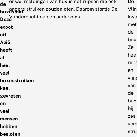
er wel meldingen van buxusmot-rupsen die ook
De
de
andere struiken zouden eten. Daarom startte De
Vlin
buxusmot.
Vlinderstichting een onderzoek.
kwe
Deze
met
exoot
de
uit
bux
Azië
Ze
heeft
hee
al
rup
heel
en
veel
vlin
buxusstruiken
van
kaal
de
gevreten
bux
en
bij
veel
zes
mensen
ver
hebben
stru
besloten