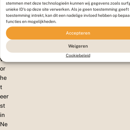
In
stemmen met deze technologieën kunnen wij gegevens zoals surf
unieke ID's op deze site verwerken. Als je geen toestemming geeft
20
toestemming intrekt, kan dit een nadelige invloed hebben op bepaa
07
functies en mogelijkheden.
we
Accepteren
rd
Weigeren
hij
Cookiebeleid
vo
or
he
t
eer
st
in
Ne