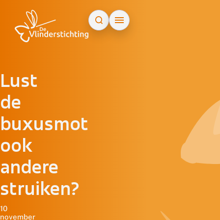
Doorgaan naar inhoud
Lust
de
buxusmot
ook
andere
struiken?
10
november