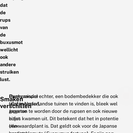
dat
de
rups
van
de
buxusmot
wellicht
ook
andere
struiken
lust.
Dwergmispel
Pachysandra
echter, een bodembedekker die ook
Smaken
(
veel in Nederlandse tuinen te vinden is, bleek wel
Cotoneaster
),
verschillen
Japanse
gegeten te worden door de rupsen en ook nieuwe
hulst
eitjes kwamen uit. Dit betekent dat het in potentie
(
een waardplant is. Dat geldt ook voor de Japanse
Ilex