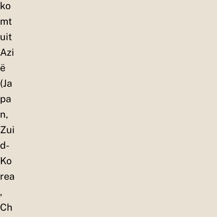
ko
mt
uit
Azi
ë
(Ja
pa
n,
Zui
d-
Ko
rea
,
Ch