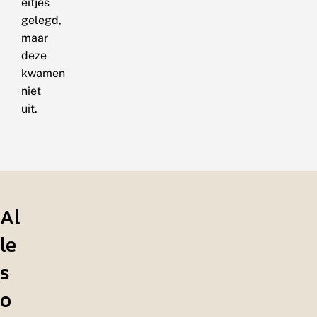
eitjes
gelegd,
maar
deze
kwamen
niet
uit.
Al
le
s
o