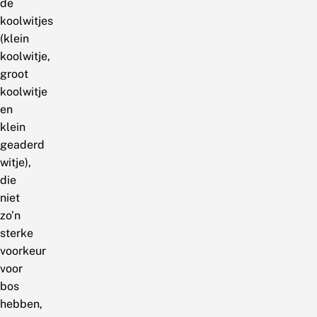
de
koolwitjes
(klein
koolwitje,
groot
koolwitje
en
klein
geaderd
witje),
die
niet
zo’n
sterke
voorkeur
voor
bos
hebben,