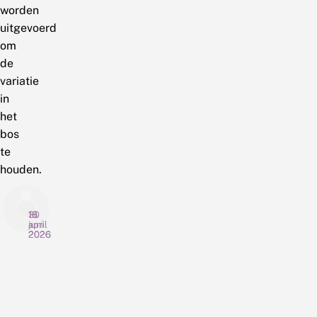
worden
uitgevoerd
om
de
variatie
in
het
bos
te
houden.
18
30
10
juni
april
april
2026
2026
2026
T
V
H
e
e
e
l
e
e
m
l
l
e
Het
o
Het
F
De