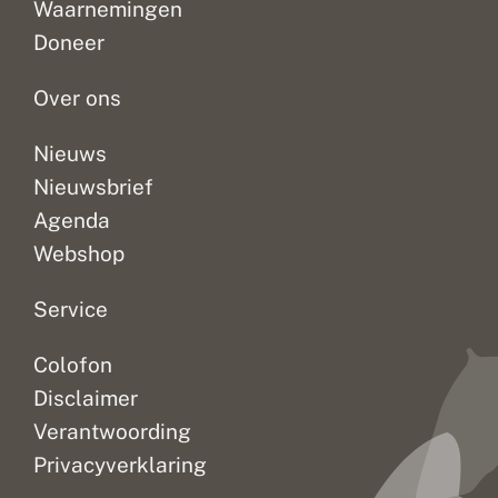
n
o
Waarnemingen
Veel
invoerportalen.
onze
d
s
Doneer
e
s
variatie
Maar
bloemrijke
r
e
betekent...
er...
weilanden....
b
n
Over ons
o
s
Nieuws
Nieuwsbrief
Agenda
Webshop
Service
Colofon
Disclaimer
Verantwoording
Privacyverklaring