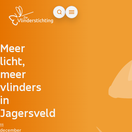
Doorgaan naar inhoud
Meer
licht,
meer
vlinders
in
Jagersveld
11
december