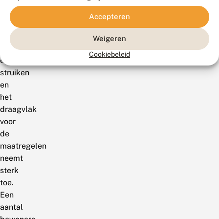
en
Accepteren
begroeid
met
Weigeren
kruiden
Cookiebeleid
en
struiken
en
het
draagvlak
voor
de
maatregelen
neemt
sterk
toe.
Een
aantal