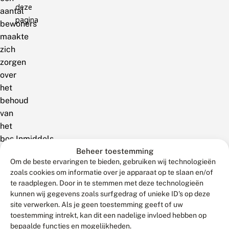
deze
aantal
pagina
bewoners
maakte
zich
zorgen
over
het
behoud
van
het
bos.Inmiddels
Beheer toestemming
zijn
Om de beste ervaringen te bieden, gebruiken wij technologieën
de
zoals cookies om informatie over je apparaat op te slaan en/of
open
te raadplegen. Door in te stemmen met deze technologieën
gekapte
kunnen wij gegevens zoals surfgedrag of unieke ID's op deze
stukken
site verwerken. Als je geen toestemming geeft of uw
weer
toestemming intrekt, kan dit een nadelige invloed hebben op
bepaalde functies en mogelijkheden.
groen