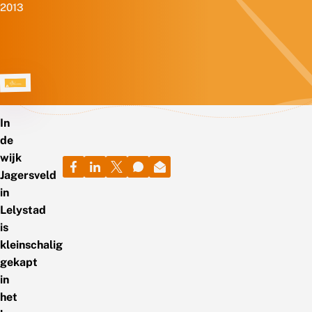
2013
In
de
wijk
Jagersveld
in
Lelystad
is
kleinschalig
gekapt
in
het