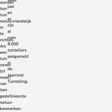
twee
worden
jaar
hun
en
tuin
er
natuurvriendelijk
zijn
in
al
te
ruim
richten.
8.000
Als
tuintellers
een
aangemeld
tuin
in
zeven
de
(of
Jaarrond
meer)
Tuintelling.
van
tien
gedefinieerde
natuur-
kenmerken