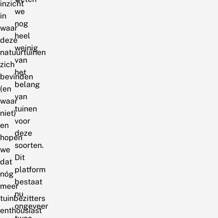
inzicht
we
in
nog
waar
heel
deze
weinig
natuurtuinen
van
zich
het
bevinden
belang
(en
van
waar
tuinen
niet)
voor
en
deze
hopen
soorten.
we
Dit
dat
platform
nóg
bestaat
meer
nu
tuinbezitters
ongeveer
enthousiast