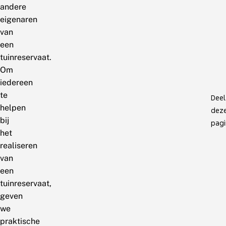
andere
eigenaren
van
een
tuinreservaat.
Om
iedereen
te
Deel
helpen
dez
bij
pagi
het
realiseren
van
een
tuinreservaat,
geven
we
praktische