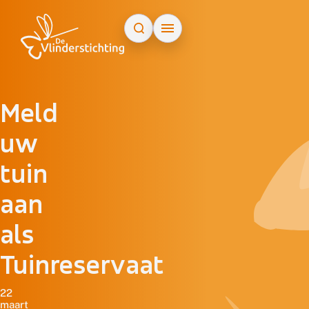
Doorgaan naar inhoud
Meld
uw
tuin
aan
als
Tuinreservaat
22
maart