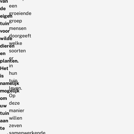
van
een
de
groeiende
eigen
groep
tuin
mensen
voor
doorgeeft
wilde
welke
dieren
soorten
en
er
planten.
in
Het
hun
is
tuin
namelijk
leven.
mogelijk
Op
om
deze
uw
manier
tuin
willen
aan
zeven
te
samenwerkende