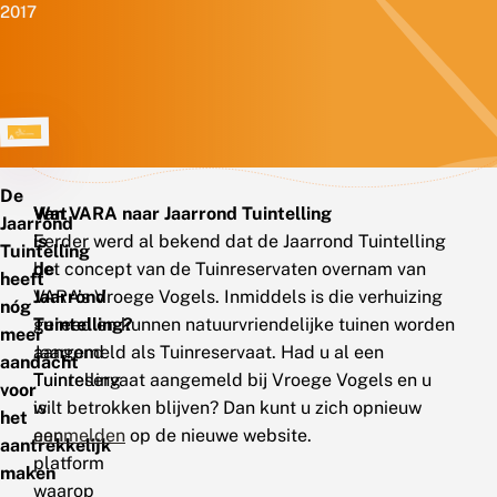
2017
De
Wat
Van VARA naar Jaarrond Tuintelling
Jaarrond
is
Eerder werd al bekend dat de Jaarrond Tuintelling
Tuintelling
de
het concept van de Tuinreservaten overnam van
heeft
Jaarrond
VARA’s Vroege Vogels. Inmiddels is die verhuizing
nóg
Tuintelling?
gereed en kunnen natuurvriendelijke tuinen worden
meer
Jaarrond
aangemeld als Tuinreservaat. Had u al een
aandacht
Tuintelling
Tuinreservaat aangemeld bij Vroege Vogels en u
voor
is
wilt betrokken blijven? Dan kunt u zich opnieuw
het
een
aanmelden
op de nieuwe website.
aantrekkelijk
platform
maken
waarop