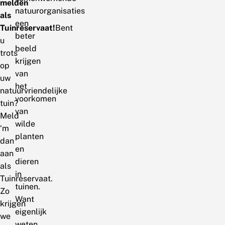
melden
natuurorganisaties
als
een
Tuinreservaat!
Bent
beter
u
beeld
trots
krijgen
op
van
uw
het
natuurvriendelijke
voorkomen
tuin?
van
Meld
wilde
‘m
planten
dan
en
aan
dieren
als
in
Tuinreservaat.
tuinen.
Zo
Want
krijgen
eigenlijk
we
weten