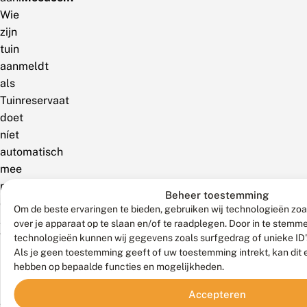
Wie
zijn
tuin
aanmeldt
als
Tuinreservaat
doet
níet
automatisch
mee
met
Beheer toestemming
de
Om de beste ervaringen te bieden, gebruiken wij technologieën zoa
Jaarrond
over je apparaat op te slaan en/of te raadplegen. Door in te stem
Tuintelling.
technologieën kunnen wij gegevens zoals surfgedrag of unieke ID'
Als je geen toestemming geeft of uw toestemming intrekt, kan dit 
Dat
hebben op bepaalde functies en mogelijkheden.
is
niet
Accepteren
verplicht.