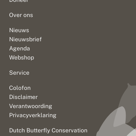
e
i
n
vlinders
Met
van
r
n
!
per...
slechts...
10...
s
d
Over ons
p
e
e
r
r
s
Nieuws
t
Nieuwsbrief
e
l
Agenda
l
i
Webshop
n
g
Service
Colofon
Disclaimer
Verantwoording
Privacyverklaring
Dutch Butterfly Conservation