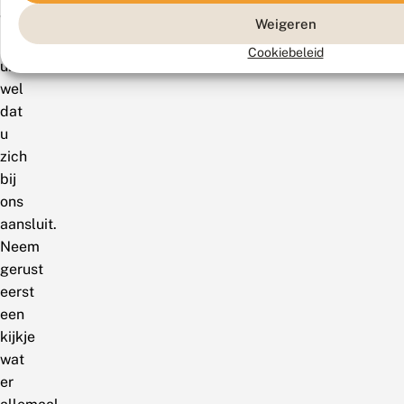
We
Weigeren
hopen
Cookiebeleid
uiteraard
wel
dat
u
zich
bij
ons
aansluit.
Neem
gerust
eerst
een
kijkje
wat
er