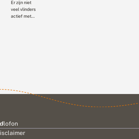
Er zijn niet
veel vlinders
actief met
dit koude
weer, maar
een enkele
nachtvlinder
wordt wel
gemeld. De
perentak is
daar een
van. In
minder...
ef
olofon
isclaimer