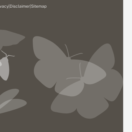
ivacy
|
Disclaimer
|
Sitemap