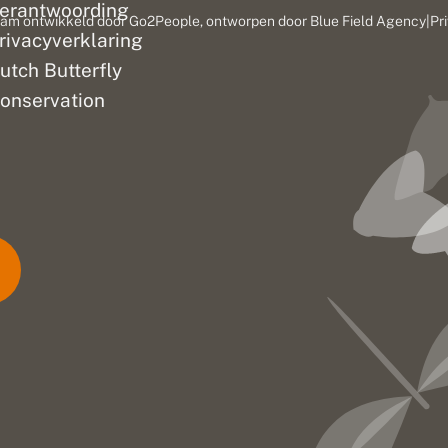
erantwoording
am ontwikkeld door
Go2People
, ontworpen door
Blue Field Agency
|
Pr
rivacyverklaring
utch Butterfly
onservation