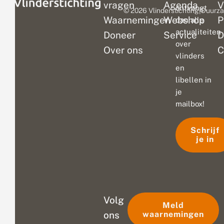
vragen
Agenda
V
ontvangt
© 2026 Vlinderstichting
|
Duurza
Waarnemingen
Webshop
P
dan alle
actualiteiten
Doneer
Service
D
over
Over ons
C
vlinders
en
libellen in
je
mailbox!
Schrijf
je in
Volg
Meld
ons
waarnemingen