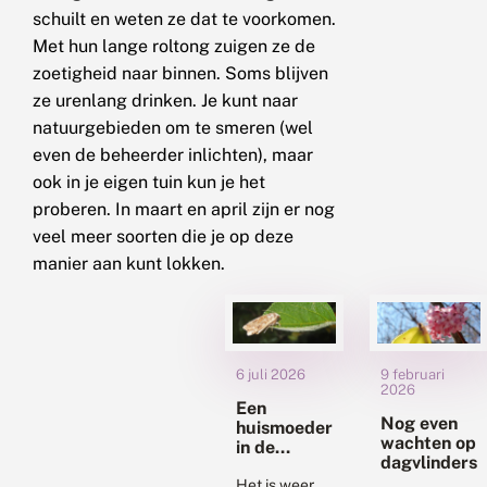
schuilt en weten ze dat te voorkomen.
Met hun lange roltong zuigen ze de
zoetigheid naar binnen. Soms blijven
ze urenlang drinken. Je kunt naar
natuurgebieden om te smeren (wel
even de beheerder inlichten), maar
ook in je eigen tuin kun je het
proberen. In maart en april zijn er nog
veel meer soorten die je op deze
manier aan kunt lokken.
6 juli 2026
9 februari
2026
Een
Nog even
huismoeder
wachten op
in de
dagvlinders
gordijnen
Het is weer