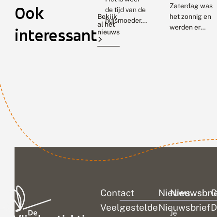
Zaterdag was
Ook
de tijd van de
Bekijk
het zonnig en
huismoeder.
al het
werden er
interessant
Deze grote,
nieuws
wel wat
veel
dagvlinders
voorkomende
gezien, maar
nachtvlinder
de meeste
wordt vaak in
zijn nog in
huizen
winterrust. De
gezien. Dat
eerste die
kan schrik
verschijnen
opleveren als
zijn de
je de...
vlinders...
Contact
Nieuws
Nieuwsbri
C
Veelgestelde
Nieuwsbrief
D
Je