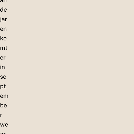
an
de
jar
en
ko
mt
er
in
se
pt
em
be
r
we