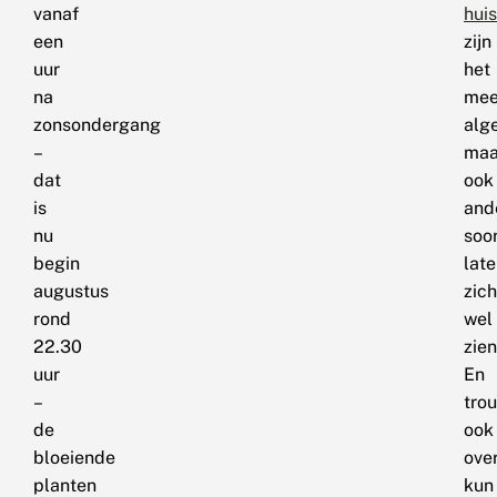
vanaf
hui
een
zijn
uur
het
na
mee
zonsondergang
alg
–
maa
dat
ook
is
and
nu
soo
begin
lat
augustus
zich
rond
wel
22.30
zien
uur
En
–
tro
de
ook
bloeiende
ove
planten
kun