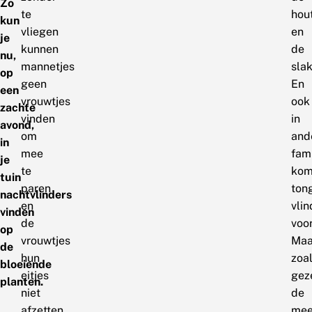
Zo
te
hou
kun
vliegen
en
je
kunnen
de
nu,
mannetjes
sla
op
geen
En
een
vrouwtjes
ook
zachte
vinden
in
avond,
om
and
in
mee
fami
je
te
kom
tuin
paren
ton
nachtvlinders
en
vlin
vinden
de
voor
op
vrouwtjes
Maa
de
hun
zoa
bloeiende
eitjes
gez
planten.
niet
de
afzetten
mee