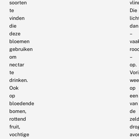
soorten
vlin
te
Die
vinden
lich
die
dan
deze
–
bloemen
vaa
gebruiken
roo
om
–
nectar
op.
te
Vor
drinken.
wee
Ook
op
op
een
bloedende
van
bomen,
de
rottend
zel
fruit,
dro
vochtige
avo