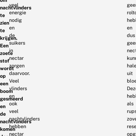
om
veel
gee
nachtvlinders
energie
rol
te
nodig
heb
zien
en
en
te
de
dus
krijgen.
suikers
gee
Een
in
nec
zoete
nectar
kun
stof
zorgen
hal
wordt
daarvoor.
uit
op
Veel
blo
een
vlinders
Dez
boom
en
heb
gesmeerd
ook
als
en
veel
rup
de
nachtvlinders
zov
nachtvlinders
hebben
res
komen
nectar
opg