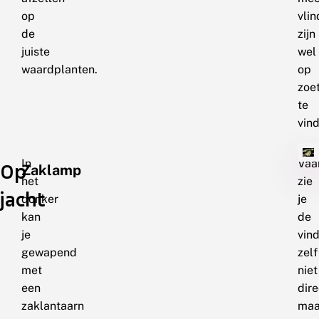
op
vlin
de
zijn
juiste
wel
waardplanten.
op
zoe
te
vin
In
Vaa
Op
Zaklamp
het
zie
jacht
donker
je
kan
de
je
vin
gewapend
zelf
met
niet
een
dire
zaklantaarn
maa