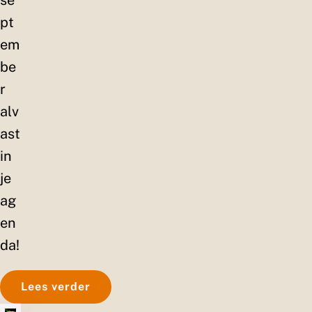
se
pt
em
be
r
alv
ast
in
je
ag
en
da!
Lees verder