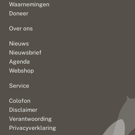
werden
opleveren
positieve
g
a
Waarnemingen
mooie
als
veranderingen
r
l
Doneer
o
a
en
je
–
o
r
zeldzame...
de...
soorten...
t
m
Over ons
s
u
c
Nieuws
c
e
Nieuwsbrief
s
Agenda
Webshop
Service
Colofon
Disclaimer
Verantwoording
Privacyverklaring