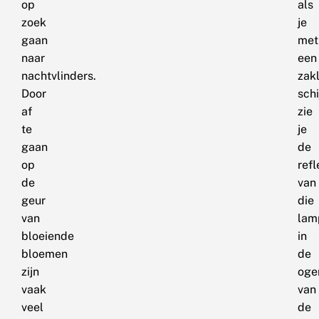
op
als
zoek
je
gaan
met
naar
een
nachtvlinders.
zak
Door
schi
af
zie
te
je
gaan
de
op
refl
de
van
geur
die
van
lam
bloeiende
in
bloemen
de
zijn
oge
vaak
van
veel
de