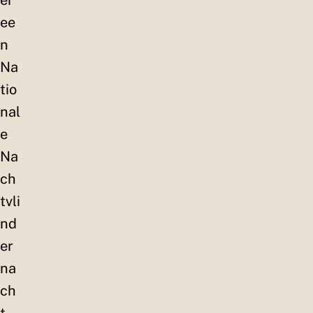
er
ee
n
Na
tio
nal
e
Na
ch
tvli
nd
er
na
ch