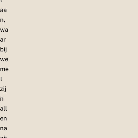
t
aa
n,
wa
ar
bij
we
me
t
zij
n
all
en
na