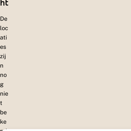
ht
De
loc
ati
es
zij
n
no
g
nie
t
be
ke