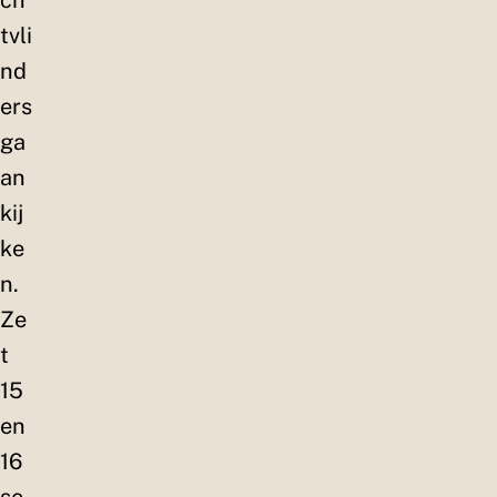
ch
tvli
nd
ers
ga
an
kij
ke
n.
Ze
t
15
en
16