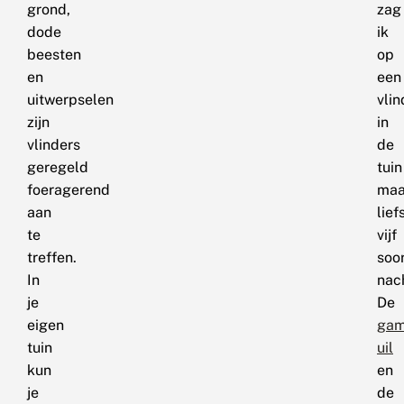
grond,
zag
dode
ik
beesten
op
en
een
uitwerpselen
vlin
zijn
in
vlinders
de
geregeld
tuin
foeragerend
maa
aan
lief
te
vijf
treffen.
soo
In
nach
je
De
eigen
ga
tuin
uil
kun
en
je
de