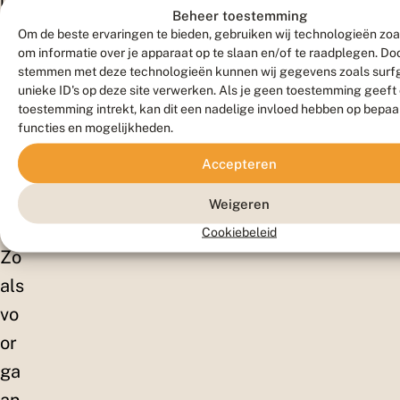
nd,
Beheer toestemming
ma
Om de beste ervaringen te bieden, gebruiken wij technologieën zoa
om informatie over je apparaat op te slaan en/of te raadplegen. Doo
ar
stemmen met deze technologieën kunnen wij gegevens zoals surf
de
unieke ID's op deze site verwerken. Als je geen toestemming geeft
toestemming intrekt, kan dit een nadelige invloed hebben op bepaa
da
functies en mogelijkheden.
tu
Accepteren
m
we
Weigeren
l.
Cookiebeleid
Zo
als
vo
or
ga