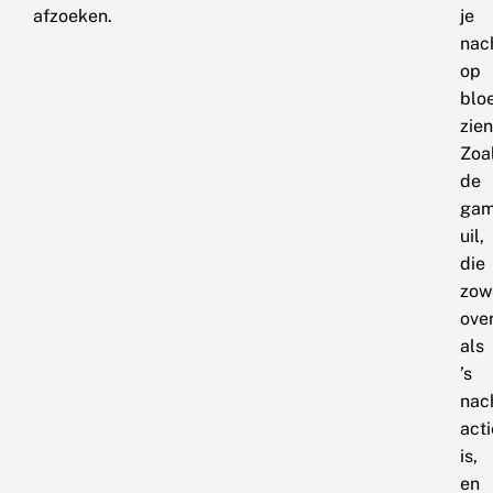
afzoeken.
je
nac
op
blo
zien
Zoa
de
ga
uil,
die
zow
ove
als
’s
nac
acti
is,
en