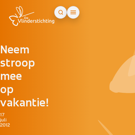
Doorgaan naar inhoud
Neem
stroop
mee
op
vakantie!
17
juli
2012