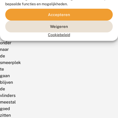
en
bepaalde functies en mogelijkheden.
langzaam
Accepteren
met
de
Weigeren
zaklamp
Cookiebeleid
van
onder
naar
de
smeerplek
te
gaan
blijven
de
vlinders
meestal
goed
zitten