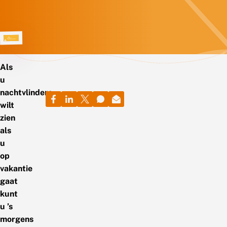
Als
u
nachtvlinders
wilt
zien
als
u
op
vakantie
gaat
kunt
u ’s
morgens