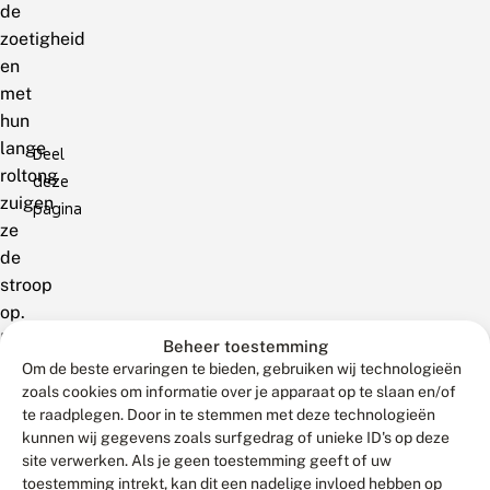
de
zoetigheid
en
met
hun
lange
Deel
roltong
deze
zuigen
pagina
ze
de
stroop
op.
Door
Beheer toestemming
de
Om de beste ervaringen te bieden, gebruiken wij technologieën
zoals cookies om informatie over je apparaat op te slaan en/of
boom
te raadplegen. Door in te stemmen met deze technologieën
voorzichtig
kunnen wij gegevens zoals surfgedrag of unieke ID's op deze
te
site verwerken. Als je geen toestemming geeft of uw
benaderen
toestemming intrekt, kan dit een nadelige invloed hebben op