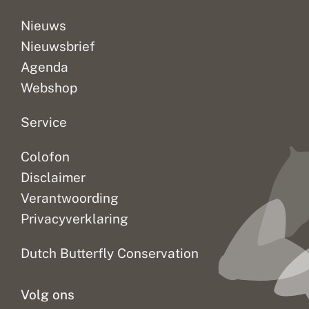
u
c
Nieuws
c
Nieuwsbrief
e
s
Agenda
Webshop
Service
Colofon
Disclaimer
Verantwoording
Privacyverklaring
Dutch Butterfly Conservation
Volg ons