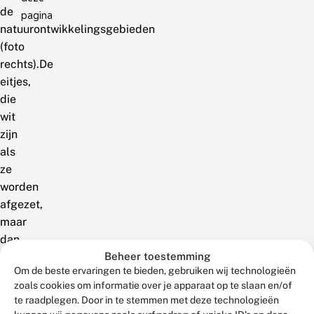
de
pagina
natuurontwikkelingsgebieden
(foto
rechts).De
eitjes,
die
wit
zijn
als
ze
worden
afgezet,
maar
dan
snel
Beheer toestemming
Om de beste ervaringen te bieden, gebruiken wij technologieën
tot
zoals cookies om informatie over je apparaat op te slaan en/of
rood
te raadplegen. Door in te stemmen met deze technologieën
verkleuren