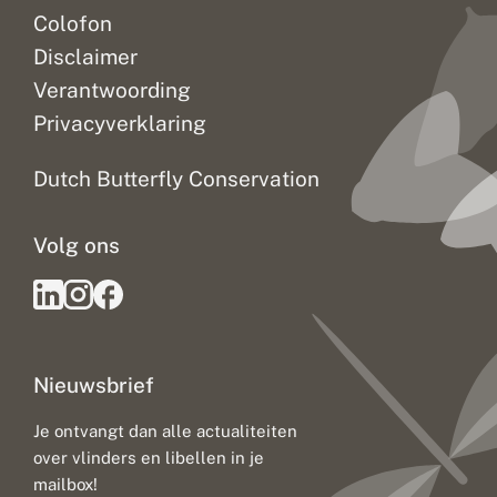
m
Colofon
e
t
Disclaimer
k
l
Verantwoording
i
Privacyverklaring
m
a
a
Dutch Butterfly Conservation
t
v
e
Volg ons
r
a
n
d
e
r
i
Nieuwsbrief
n
g
:
Je ontvangt dan alle actualiteiten
u
over vlinders en libellen in je
i
t
mailbox!