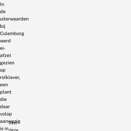
In
de
uiterwaarden
bij
Culemborg
werd
ei-
afzet
gezien
op
rolklaver,
een
plant
die
daar
volop
aanwezig
Deel
is in
deze