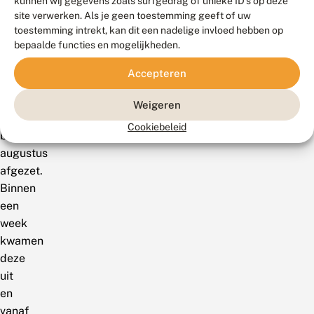
kunnen wij gegevens zoals surfgedrag of unieke ID's op deze
(foto
site verwerken. Als je geen toestemming geeft of uw
midden
toestemming intrekt, kan dit een nadelige invloed hebben op
bepaalde functies en mogelijkheden.
links),
zijn
Accepteren
eind
juli
Weigeren
en
Cookiebeleid
begin
augustus
afgezet.
Binnen
een
week
kwamen
deze
uit
en
vanaf