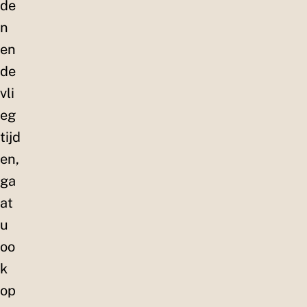
de
n
en
de
vli
eg
tijd
en,
ga
at
u
oo
k
op