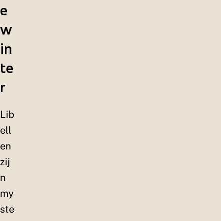
e
w
in
te
r
Lib
ell
en
zij
n
my
ste