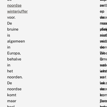
noordse
ont
ze
winterjuffer
en
op
voor.
voo
de
De
noo
mee
bruine
vlie
ple
is
zoa
niet
algemeen
mid
ver
in
de
wor
Europa,
Wee
Dit
behalve
Om
is
in
noo
wel
het
wint
iets
noorden.
zo
wat
De
lok
we
noordse
voo
de
komt
en
kom
maar
Eur
jare
heel
bes
zek