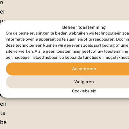
n
er
no
Beheer toestemming
g
Om de beste ervaringen te bieden, gebruiken wij technologieën zo
ver
informatie over je apparaat op te slaan en/of te raadplegen. Door 
deze technologieën kunnen wij gegevens zoals surfgedrag of uniek
sc
site verwerken. Als je geen toestemming geeft of uw toestemming i
hill
een nadelige invloed hebben op bepaalde functies en mogelijkhed
en
Accepteren
de
Weigeren
so
Cookiebeleid
ort
en
te
be