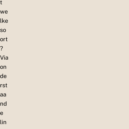
t
we
lke
so
ort
?
Via
on
de
rst
aa
nd
e
lin