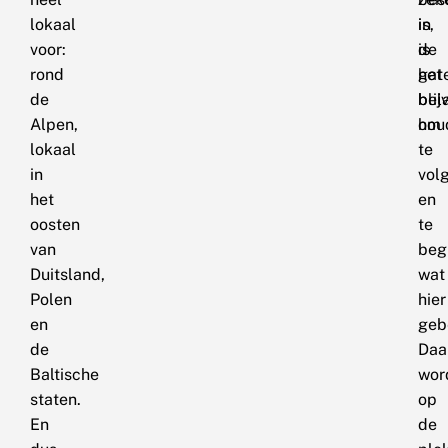
lokaal
is,
in
voor:
is
de
rond
het
gat
de
bela
blij
Alpen,
om
hou
lokaal
te
in
vol
het
en
oosten
te
van
beg
Duitsland,
wat
Polen
hier
en
geb
de
Daa
Baltische
wor
staten.
op
En
de