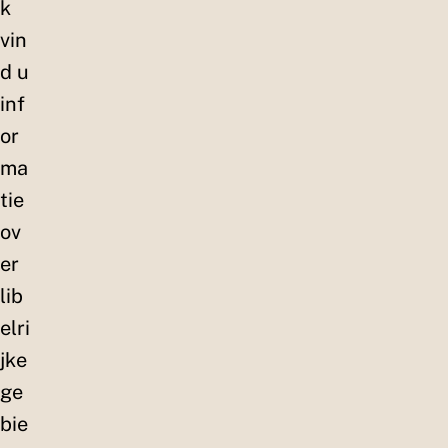
k
vin
d u
inf
or
ma
tie
ov
er
lib
elri
jke
ge
bie