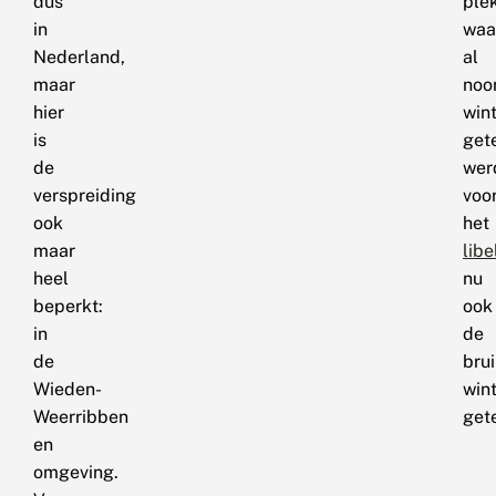
dus
ple
in
waa
Nederland,
al
maar
noo
hier
wint
is
get
de
wer
verspreiding
voo
ook
het
maar
lib
heel
nu
beperkt:
ook
in
de
de
bru
Wieden-
wint
Weerribben
get
en
omgeving.