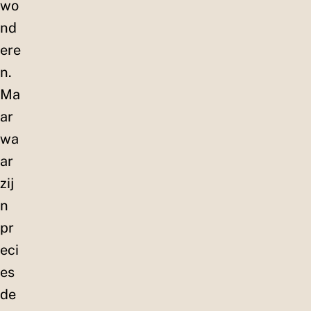
wo
nd
ere
n.
Ma
ar
wa
ar
zij
n
pr
eci
es
de