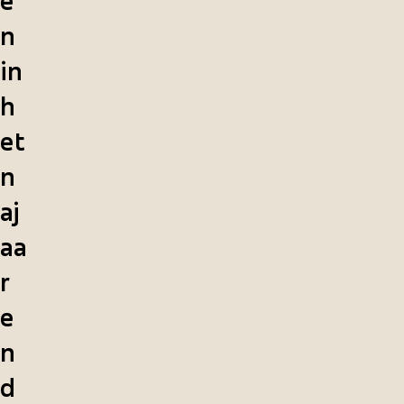
e
n
in
h
et
n
aj
aa
r
e
n
d