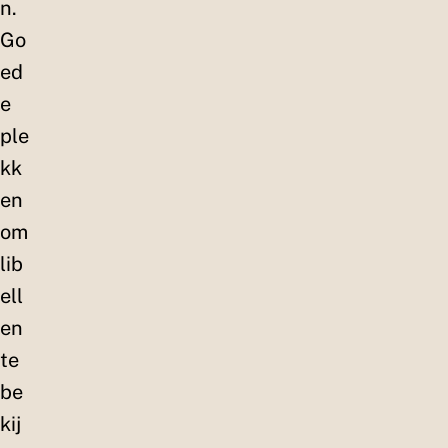
n.
Go
ed
e
ple
kk
en
om
lib
ell
en
te
be
kij