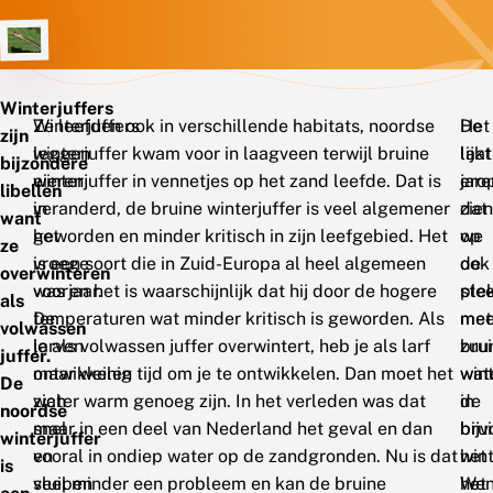
Winterjuffers
Winterjuffers
Ze leefden ook in verschillende habitats, noordse
De
Het
zijn
leggen
winterjuffer kwam voor in laagveen terwijl bruine
laat
lijkt
bijzondere
eieren
winterjuffer in vennetjes op het zand leefde. Dat is
jare
ero
libellen
in
veranderd, de bruine winterjuffer is veel algemener
zien
dat
want
het
geworden en minder kritisch in zijn leefgebied. Het
we
op
ze
vroege
is een soort die in Zuid-Europa al heel algemeen
ook
de
overwinteren
voorjaar.
was en het is waarschijnlijk dat hij door de hogere
ste
ple
als
De
temperaturen wat minder kritisch is geworden. Als
mee
met
volwassen
larven
je als volwassen juffer overwintert, heb je als larf
bru
zuu
juffer.
ontwikkelen
maar weinig tijd om je te ontwikkelen. Dan moet het
wint
wat
De
zich
water warm genoeg zijn. In het verleden was dat
in
de
noordse
snel
maar in een deel van Nederland het geval en dan
bij
bru
winterjuffer
en
vooral in ondiep water op de zandgronden. Nu is dat
het
wint
is
sluipen
veel minder een probleem en kan de bruine
Wen
het