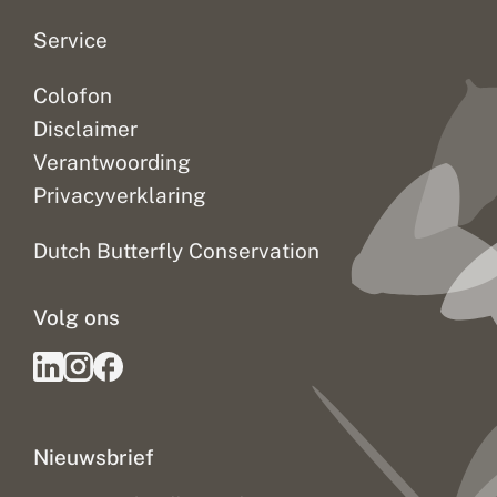
a
r
Service
R
e
s
Colofon
i
Disclaimer
l
i
Verantwoording
e
n
Privacyverklaring
c
e
Dutch Butterfly Conservation
o
f
I
n
Volg ons
s
e
c
t
P
o
p
Nieuwsbrief
u
l