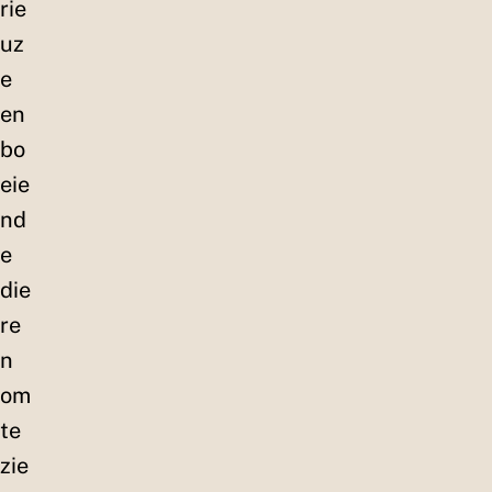
rie
uz
e
en
bo
eie
nd
e
die
re
n
om
te
zie