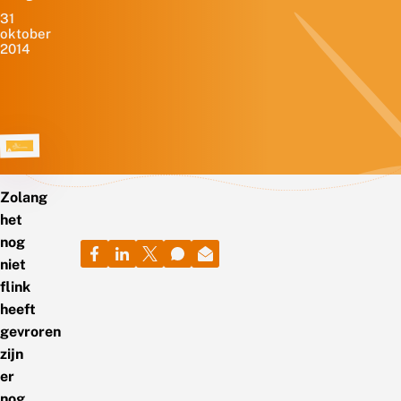
31
oktober
2014
Zolang
het
nog
niet
flink
heeft
gevroren
zijn
er
nog