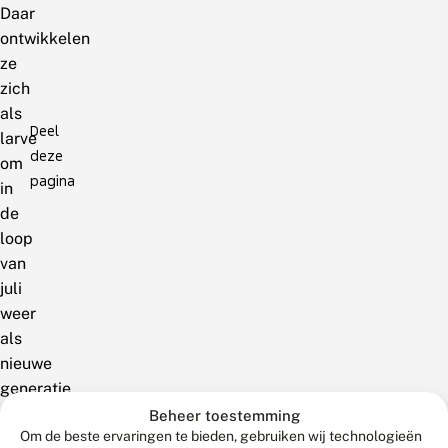
Daar
ontwikkelen
ze
zich
als
Deel
larve
deze
om
pagina
in
de
loop
van
juli
weer
als
nieuwe
generatie
juffer
Beheer toestemming
Om de beste ervaringen te bieden, gebruiken wij technologieën
tevoorschijn