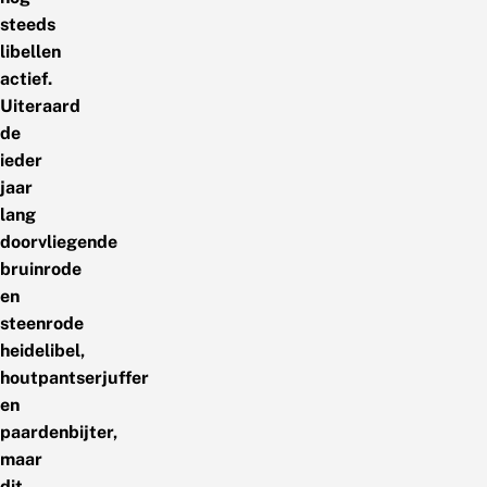
steeds
libellen
actief.
Uiteraard
de
ieder
jaar
lang
doorvliegende
bruinrode
en
steenrode
heidelibel,
houtpantserjuffer
en
paardenbijter,
maar
dit