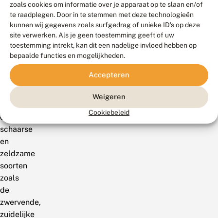
zoals cookies om informatie over je apparaat op te slaan en/of
te
te raadplegen. Door in te stemmen met deze technologieën
komen.Zeven
kunnen wij gegevens zoals surfgedrag of unieke ID's op deze
van
site verwerken. Als je geen toestemming geeft of uw
de
toestemming intrekt, kan dit een nadelige invloed hebben op
bepaalde functies en mogelijkheden.
waargenomen
libellen
Accepteren
zijn
heidelibellen
Weigeren
en
Cookiebeleid
ook
schaarse
en
zeldzame
soorten
zoals
de
zwervende,
zuidelijke