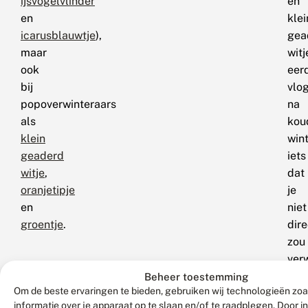
ijsvogelvlinder
en
en
klei
icarusblauwtje
),
gea
maar
witj
ook
eer
bij
vlo
popoverwinteraars
na
als
kou
klein
wint
geaderd
iets
witje
,
dat
oranjetipje
je
en
niet
groentje
.
dire
zou
ver
Beheer toestemming
Om de beste ervaringen te bieden, gebruiken wij technologieën zo
Hoewel
Trends
informatie over je apparaat op te slaan en/of te raadplegen. Door 