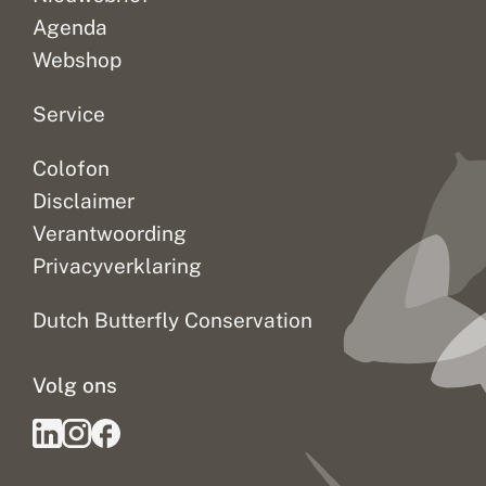
g
Agenda
e
l
Webshop
i
j
Service
k
:
n
Colofon
i
e
Disclaimer
u
w
Verantwoording
e
Privacyverklaring
V
l
i
Dutch Butterfly Conservation
n
d
e
Volg ons
r
b
a
l
a
n