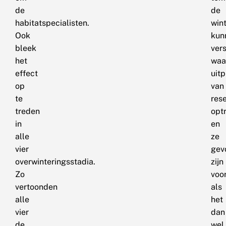
de
de
habitatspecialisten.
wint
Ook
kun
bleek
vers
het
waa
effect
uitp
op
van
te
res
treden
opt
in
en
alle
ze
vier
gev
overwinteringsstadia.
zijn
Zo
voo
vertoonden
als
alle
het
vier
dan
de
wel