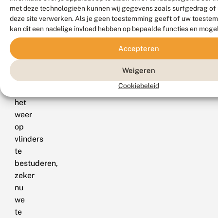
het
met deze technologieën kunnen wij gegevens zoals surfgedrag of 
natuurlijk
deze site verwerken. Als je geen toestemming geeft of uw toestem
kan dit een nadelige invloed hebben op bepaalde functies en moge
boeiend
is
Accepteren
om
de
Weigeren
effecten
Cookiebeleid
van
het
weer
op
vlinders
te
bestuderen,
zeker
nu
we
te