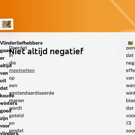
Vlinderliefhebbers
Doordat
Beh
Niet altijd negatief
gaan
in
dat
er
die
neg
altijd
meetnetten
effe
van
op
van
uit
een
war
dat
gestandaardiseerde
win
koude
manier
ble
winters
wordt
dat
goed
geteld
voo
zijn
en
13
voor
omdat
soo
vlinders.