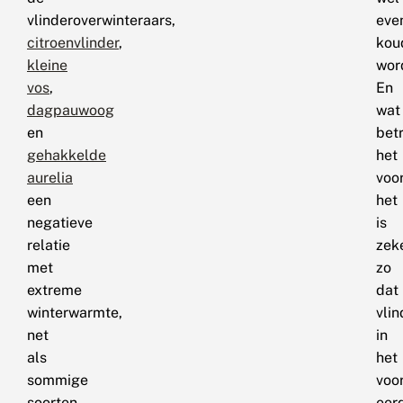
vlinderoverwinteraars,
eve
citroenvlinder
,
kou
kleine
wor
vos
,
En
dagpauwoog
wat
en
betr
gehakkelde
het
aurelia
voor
een
het
negatieve
is
relatie
zek
met
zo
extreme
dat
winterwarmte,
vlin
net
in
als
het
sommige
voor
soorten
eer