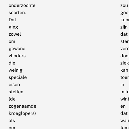
onderzochte
zou
soorten.
goe
Dat
kun
ging
zijn
zowel
dat
om
ster
gewone
ver
vlinders
doo
die
zie
weinig
kan
speciale
toe
eisen
in
stellen
mil
(de
win
zogenaamde
en
kroeglopers)
dat
als
war
om
tem