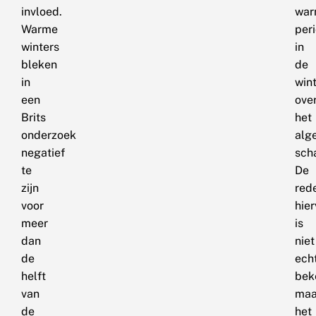
invloed.
war
Warme
per
winters
in
bleken
de
in
win
een
ove
Brits
het
onderzoek
alg
negatief
scha
te
De
zijn
red
voor
hier
meer
is
dan
niet
de
ech
helft
bek
van
maa
de
het