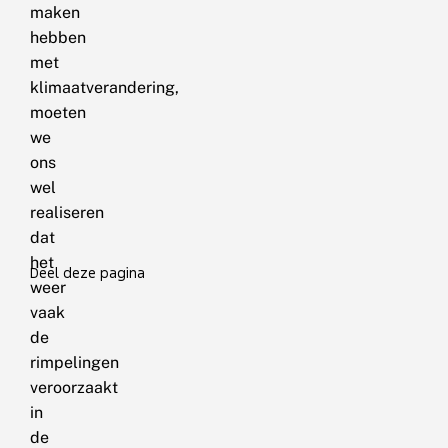
maken
hebben
met
klimaatverandering,
moeten
we
ons
wel
realiseren
dat
het
Deel deze pagina
weer
vaak
de
rimpelingen
veroorzaakt
in
de