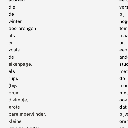
die
ver
de
bij
winter
hog
doorbrengen
tem
als
maa
ei,
uit
zoals
een
de
and
eikenpage
,
stu
als
met
rups
de
(bijv.
mon
bruin
ble
dikkopje
,
ook
grote
dat
parelmoervlinder
,
bij
kleine
oran