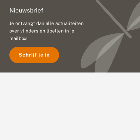
s
Nieuwsbrief
2
0
2
Je ontvangt dan alle actualiteiten
6
over vlinders en libellen in je
v
mailbox!
e
r
s
Schrijf je in
c
h
e
n
e
n