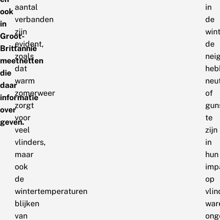
aantal
in
ook
verbanden
de
in
zijn
win
Groot-
evident,
de
Brittannië
zoals
nei
meetnetten
dat
heb
die
warm
neu
daar
zomerweer
of
informatie
zorgt
gun
over
voor
te
geven.
veel
zijn
vlinders,
in
maar
hun
ook
imp
de
op
wintertemperaturen
vlin
blijken
war
van
ong