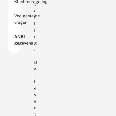
Klachtenregeling
t
e
Veelgestelde
l
vragen
l
i
ANBI
n
gegevens
g
.
D
a
t
l
e
v
e
r
t