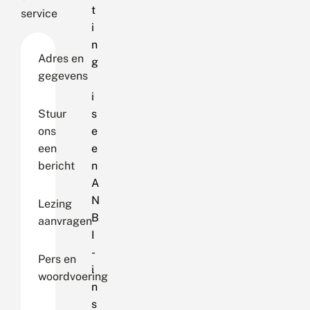
t
service
i
n
Adres en
g
gegevens
i
Stuur
s
ons
e
een
e
bericht
n
A
N
Lezing
B
aanvragen
I
-
Pers en
i
woordvoering
n
s