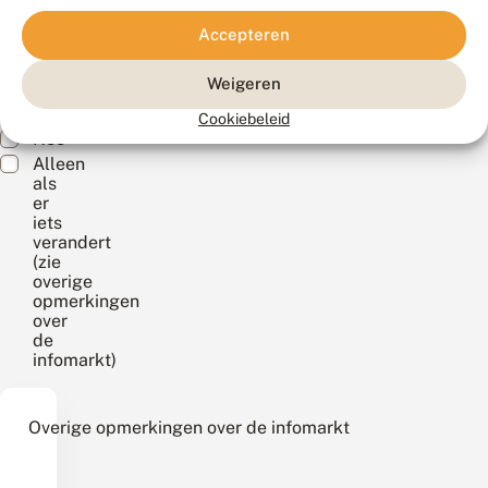
staan?
(Vereist)
Accepteren
Ja
Weigeren
leuk!
Misschien
Cookiebeleid
Nee
Alleen
als
er
iets
verandert
(zie
overige
opmerkingen
over
de
infomarkt)
Overige opmerkingen over de infomarkt