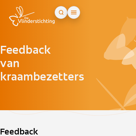
Doorgaan naar inhoud
Feedback
van
kraambezetters
Feedback