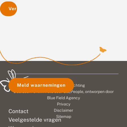
Versturen
Meld waarnemingen
© 2026 Vlinderstichting
Duurzaam ontwikkeld door
Go2People
, ontworpen door
Blue Field Agency
Privacy
Contact
Disclaimer
Sitemap
Veelgestelde vragen