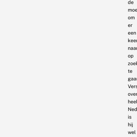
de
moe
om
er
een
kee
naa
op
zoe
te
gaa
Ver
ove
hee
Ned
is
hij
wel