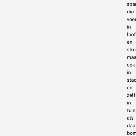
spa
die
voo
in
loo
en
str
maa
ook
in
sta
en
zelf
in
tui
als
daa
bo