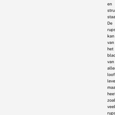
en
stru
staa
De
rup
kan
van
het
bla
van
alle
loo
leve
maa
heef
zoa
vee
rup