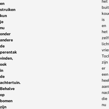
het
en
bui
struiken
kou
kun
is
je
en
nu
het
onder
zelf
andere
lich
de
vrie
perentak
Toc
vinden,
zijn
ook
er
in
een
de
hee
achtertuin.
aan
Behalve
nac
op
die
bomen
nu
zijn