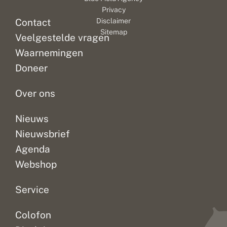
winterrust.
De
gewend.
r
i
Privacy
s
De
perentak
n
Hoe
Contact
Disclaimer
d
eerste
is
zit
Sitemap
e
Veelgestelde vragen
die
daar
het
r
verschijnen
een
met
s
Waarnemingen
zijn
van.
de
?
Doneer
de
In
vlinders?
vlinders...
minder...
Hoe...
Over ons
Nieuws
Nieuwsbrief
Agenda
Webshop
Service
Colofon