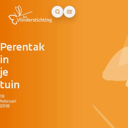
Doorgaan naar inhoud
Perentak
in
je
tuin
19
februari
2018