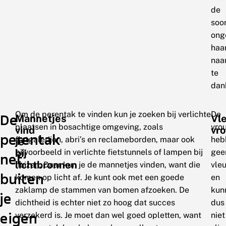
de
soo
ong
haa
na
te
dan
Om de perentak te vinden kun je zoeken bij verlichte
De
De
Mannetjes
Vl
plaatsen in bosachtige omgeving, zoals
vro
vind
vr
perentak
flatgalerijen, abri’s en reclameborden, maar ook
heb
je
bijvoorbeeld in verlichte fietstunnels of lampen bij
gee
bij
net
lichtbronnen
huizen. Daar kun je de mannetjes vinden, want die
vle
buiten
komen op licht af. Je kunt ook met een goede
en
zaklamp de stammen van bomen afzoeken. De
kun
je
dichtheid is echter niet zo hoog dat succes
dus
eigen
verzekerd is. Je moet dan wel goed opletten, want
niet