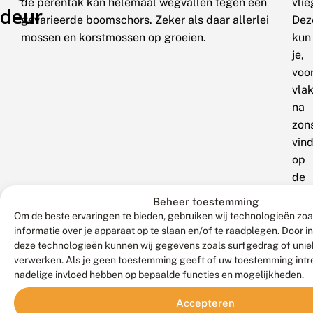
de perentak kan helemaal wegvallen tegen een
vlie
deur
gevarieerde boomschors. Zeker als daar allerlei
Dez
mossen en korstmossen op groeien.
kun
je,
voo
vla
na
zon
vin
op
de
sta
Beheer toestemming
van
Om de beste ervaringen te bieden, gebruiken wij technologieën zo
bom
informatie over je apparaat op te slaan en/of te raadplegen. Door 
deze technologieën kunnen wij gegevens zoals surfgedrag of uniek
Daa
verwerken. Als je geen toestemming geeft of uw toestemming intre
kru
nadelige invloed hebben op bepaalde functies en mogelijkheden.
ze
omh
Accepteren