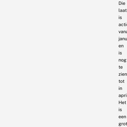
Die
laat
is
acti
van
janu
en
is
nog
te
zien
tot
in
apri
Het
is
een
gro