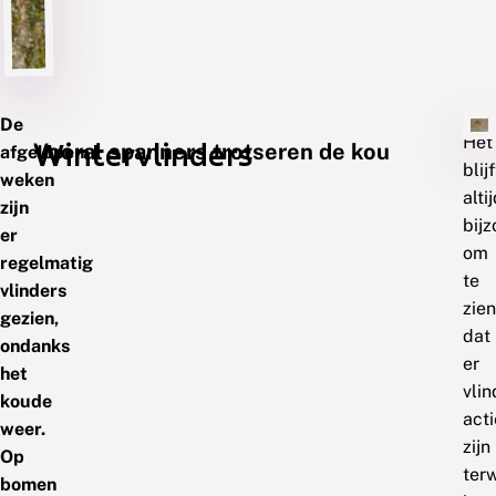
De
Het
Wintervlinders
Vooral spanners trotseren de kou
afgelopen
blijf
weken
alti
zijn
bij
er
om
regelmatig
te
vlinders
zien
gezien,
dat
ondanks
er
het
vlin
koude
acti
weer.
zijn
Op
terw
bomen