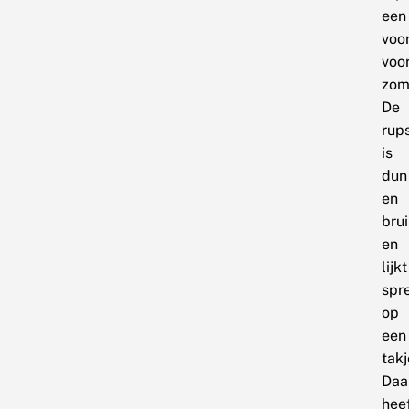
een
voo
voo
zom
De
rup
is
dun
en
bru
en
lijkt
spr
op
een
takj
Daa
hee