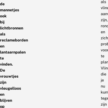
als
de
vlin
mannetjes
aan
ook
zijn,
bij
ron
lichtbronnen
en
als
zich
reclameborden
pro
en
voo
lantaarnpalen
te
te
pla
vinden.
Vli
De
die
vrouwtjes
je
zijn
nu
vleugelloos
kun
en
teg
blijven
zijn
op