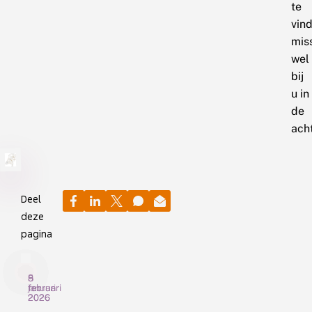
te
vin
mis
wel
bij
u in
de
acht
Deel
deze
pagina
9
5
8
februari
februari
januari
2026
2026
2026