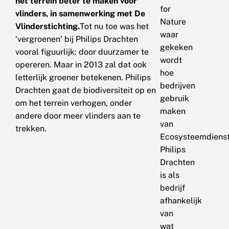
het terrein beter te maken voor
for
vlinders, in samenwerking met De
Nature
Vlinderstichting.
Tot nu toe was het
waar
‘vergroenen’ bij Philips Drachten
gekeken
vooral figuurlijk: door duurzamer te
wordt
opereren. Maar in 2013 zal dat ook
hoe
letterlijk groener betekenen. Philips
bedrijven
Drachten gaat de biodiversiteit op en
gebruik
om het terrein verhogen, onder
maken
andere door meer vlinders aan te
van
trekken.
Ecosysteemdienst
Philips
Drachten
is als
bedrijf
afhankelijk
van
wat