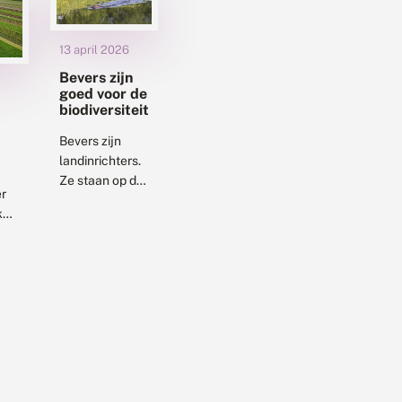
13 april 2026
Bevers zijn
goed voor de
biodiversiteit
Bevers zijn
r
landinrichters.
teit
Ze staan op de
r
tweede plaats,
k
na de mens,
wat betreft hun
de
vermogen om
landschappen
d
te veranderen.
Er is veel
onderzoek
gedaan...
an