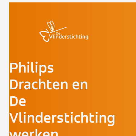
Doorgaan naar inhoud
Philips
Drachten en
De
Vlinderstichting
werken