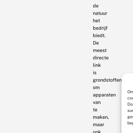
de
natuur
het
bedrijf
biedt.
De
meest
directe
link
is
grondstoffen
om
Om
apparaten
co
van
Do
te
su
ge
maken,
be
maar
ook