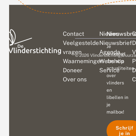
biodiversitei
enorm op
vooruit. Zo...
Contact
Nieuws
Nieuwsbri
C
Veelgestelde
Nieuwsbrief
D
Je
vragen
Agenda
V
ontvangt
© 2026 Vlinderstichting
|
Duurza
Waarnemingen
Webshop
P
dan alle
actualiteiten
Doneer
Service
D
over
Over ons
C
vlinders
en
libellen in
je
mailbox!
Schrijf
je in