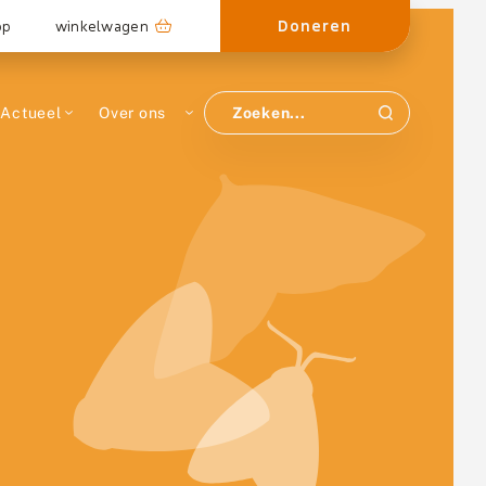
Doneren
op
winkelwagen
Actueel
Over ons