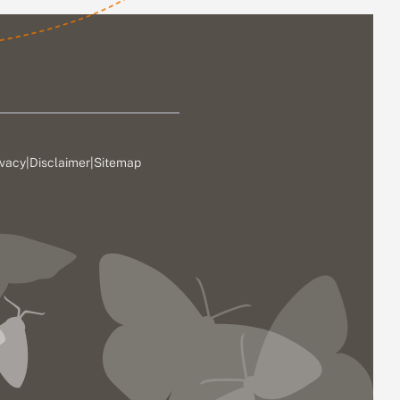
ivacy
|
Disclaimer
|
Sitemap