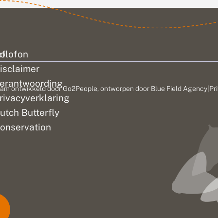
t er
ef
olofon
isclaimer
erantwoording
am ontwikkeld door
Go2People
, ontworpen door
Blue Field Agency
|
Pr
rivacyverklaring
utch Butterfly
onservation