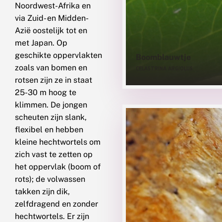
Noordwest-Afrika en
via Zuid- en Midden-
Azië oostelijk tot en
met Japan. Op
geschikte oppervlakten
Boomblauwtje
zoals van bomen en
CELASTRINA ARGIOLUS
rotsen zijn ze in staat
25-30 m hoog te
klimmen. De jongen
scheuten zijn slank,
flexibel en hebben
kleine hechtwortels om
zich vast te zetten op
het oppervlak (boom of
rots); de volwassen
takken zijn dik,
zelfdragend en zonder
hechtwortels. Er zijn