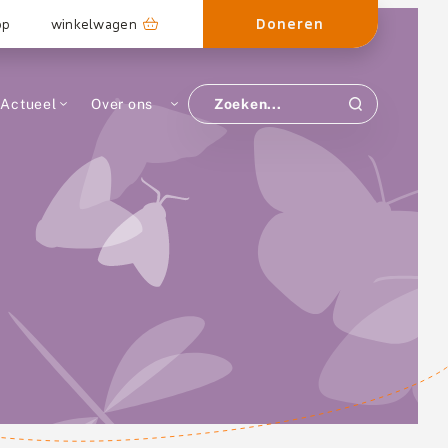
Doneren
op
winkelwagen
Actueel
Over ons