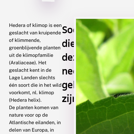
Hedera of klimop is een
Soorten
geslacht van kruipende
die
of klimmende,
groenblijvende planten
deze
uit de klimopfamilie
(Araliaceae). Het
nectarplant
geslacht kent in de
Lage Landen slechts
gebruiken
één soort die in het wild
voorkomt, nl. klimop
zijn
(Hedera helix).
De planten komen van
nature voor op de
Atlantische eilanden, in
delen van Europa, in