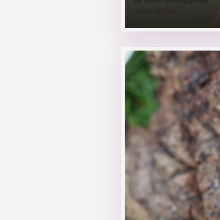
Groene blokspanner
ACASIS VIRETATA