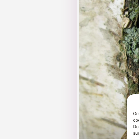
Om
co
Do
su