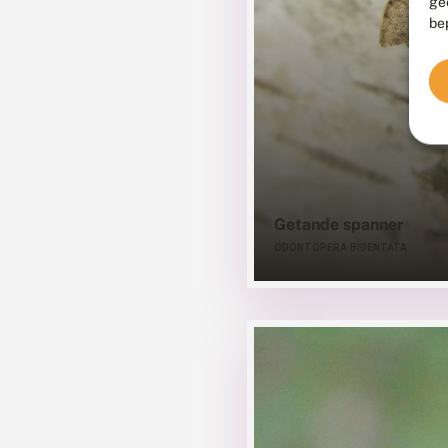
ge
be
Getande spanner
ODONTOPERA BIDENTATA