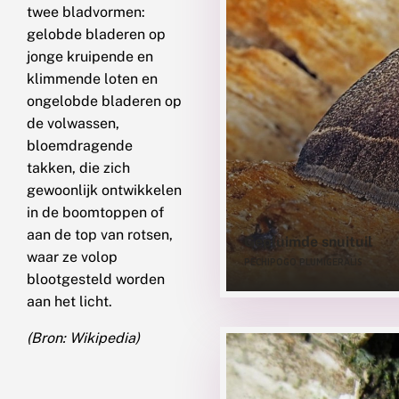
twee bladvormen:
gelobde bladeren op
jonge kruipende en
klimmende loten en
ongelobde bladeren op
de volwassen,
bloemdragende
takken, die zich
gewoonlijk ontwikkelen
in de boomtoppen of
aan de top van rotsen,
Gepluimde snuituil
waar ze volop
PECHIPOGO PLUMIGERALIS
blootgesteld worden
aan het licht.
(Bron: Wikipedia)