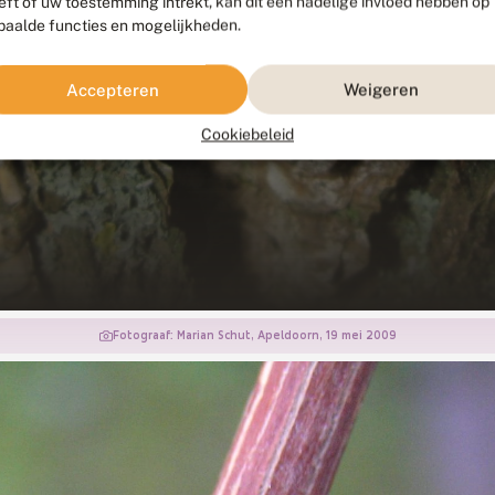
eft of uw toestemming intrekt, kan dit een nadelige invloed hebben op
paalde functies en mogelijkheden.
Accepteren
Weigeren
Cookiebeleid
Fotograaf: Marian Schut, Apeldoorn, 19 mei 2009