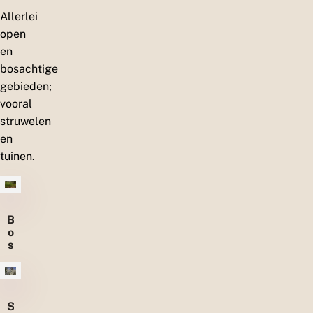
Allerlei
open
en
bosachtige
gebieden;
vooral
struwelen
en
tuinen.
B
o
s
a
c
h
t
S
i