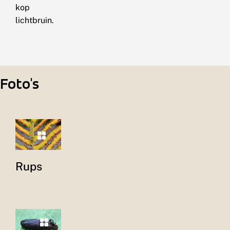
kop
lichtbruin.
Foto's
Rups