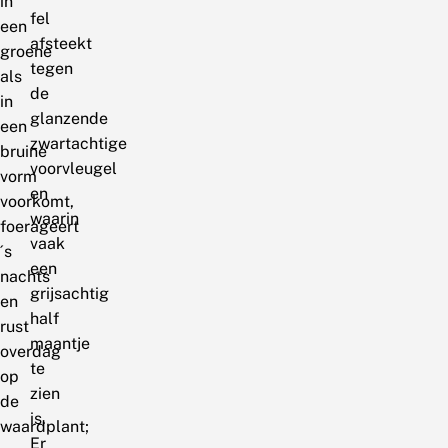
in
fel
een
afsteekt
groene
tegen
als
de
in
glanzende
een
zwartachtige
bruine
voorvleugel
vorm
en
voorkomt,
waarin
foerageert
vaak
´s
een
nachts
grijsachtig
en
half
rust
maantje
overdag
te
op
zien
de
is.
waardplant;
Er