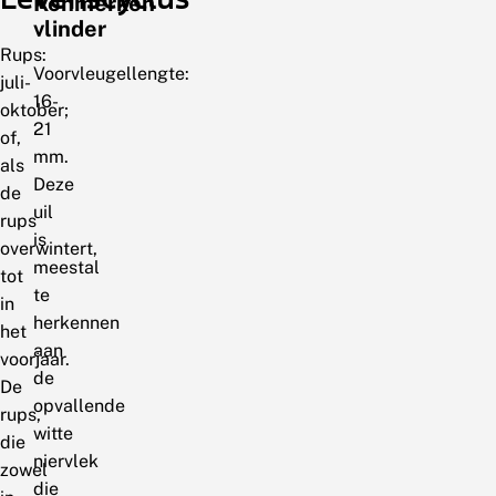
Kenmerken
vlinder
Rups:
Voorvleugellengte:
juli-
16-
oktober;
21
of,
mm.
als
Deze
de
uil
rups
is
overwintert,
meestal
tot
te
in
herkennen
het
aan
voorjaar.
de
De
opvallende
rups,
witte
die
niervlek
zowel
die