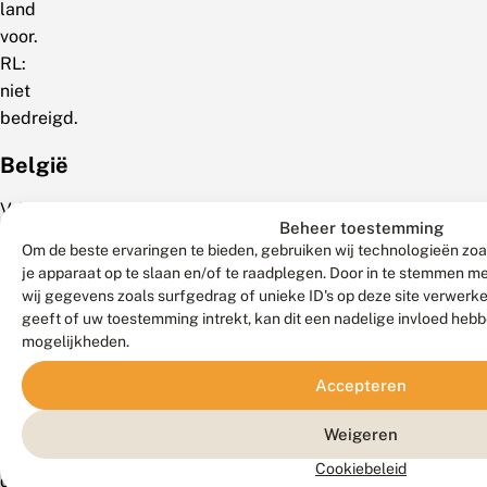
land
voor.
RL:
niet
bedreigd.
België
Vrij
Beheer toestemming
algemeen
Om de beste ervaringen te bieden, gebruiken wij technologieën zoa
in
je apparaat op te slaan en/of te raadplegen. Door in te stemmen 
het
wij gegevens zoals surfgedrag of unieke ID's op deze site verwerk
hele
geeft of uw toestemming intrekt, kan dit een nadelige invloed heb
mogelijkheden.
land.
De
Accepteren
soort
staat
Weigeren
op
Cookiebeleid
de