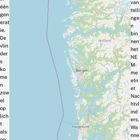
van
één
telli
gen
nge
erat
n
ie.
bin
De
nen
vlin
het
der
NE
s
M‑
ko
me
me
etn
n
et
zow
Nac
el
htvl
op
ind
lich
ers.
t
Wa
als
nne
op