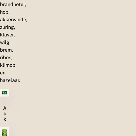
brandnetel,
hop,
akkerwinde,
zuring,
klaver,
wilg,
brem,
ribes,
klimop
en
hazelaar.
A
k
k
e
r
w