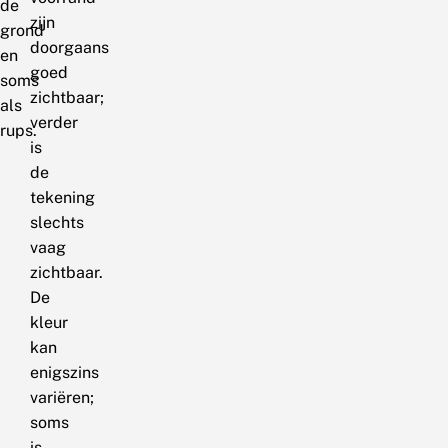
de
zijn
grond
doorgaans
en
goed
soms
zichtbaar;
als
verder
rups.
is
de
tekening
slechts
vaag
zichtbaar.
De
kleur
kan
enigszins
variëren;
soms
is