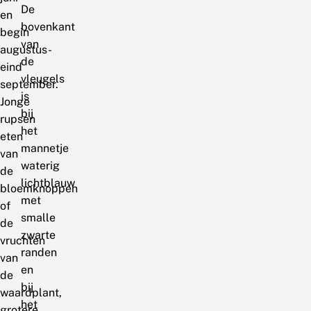
De
en
bovenkant
begin
van
augustus-
de
eind
vleugels
september.
is
Jonge
bij
rupsen
het
eten
mannetje
van
waterig
de
lichtblauw
bloemknoppen
met
of
smalle
de
zwarte
vruchten
randen
van
en
de
bij
waardplant,
het
grotere