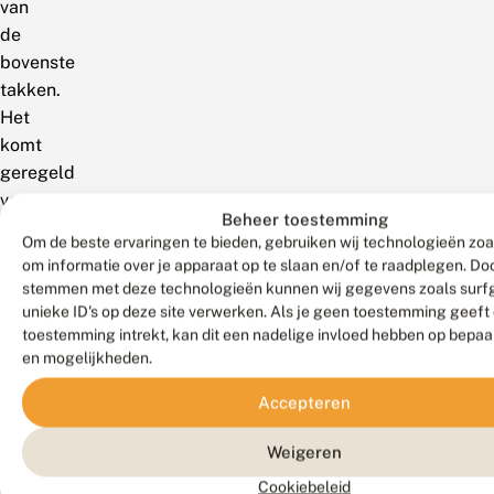
van
de
bovenste
takken.
Het
komt
geregeld
voor
Beheer toestemming
dat
Om de beste ervaringen te bieden, gebruiken wij technologieën zoa
ze
om informatie over je apparaat op te slaan en/of te raadplegen. Doo
verschillende
stemmen met deze technologieën kunnen wij gegevens zoals surf
eitjes
unieke ID's op deze site verwerken. Als je geen toestemming geeft
toestemming intrekt, kan dit een nadelige invloed hebben op bepaa
op
en mogelijkheden.
dezelfde
struik
Accepteren
afzet.
Weigeren
Rups
Cookiebeleid