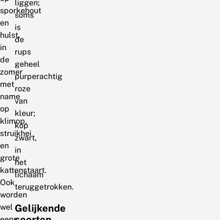
liggen;
sporkehout
soms
en
is
hulst,
de
in
rups
de
geheel
zomer
purperachtig
met
roze
name
van
op
kleur;
klimop,
kop
struikhei
zwart,
en
in
grote
het
kattenstaart.
lichaam
Ook
teruggetrokken.
worden
wel
Gelijkende
soorten
eens