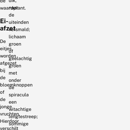
dik,
de
naar
waardplant.
de
Ei-
uiteinden
afzet
versmald;
lichaam
De
groen
eitjes
of
worden
geelachtig
afgezet
groen
bij
met
de
onder
bloemknoppen
de
of
spiracula
de
een
jonge
witachtige
vruchten.
lengtestreep;
Hierdoor
sommige
verschilt