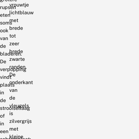
vrouwtje
rupsen
lichtblauw
eten
met
soms
brede
ook
tot
van
zeer
de
brede
bladeren.
zwarte
De
randen.
verpopping
De
vindt
onderkant
plaats
van
in
de
de
vleugels
strooisellaag
is
of
zilvergrijs
in
met
een
kleine