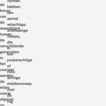
vormen
de
hebben
keuze
een
van
aantal
de
witachtige,
waardplant
driehoekige
tussen
vlekjes,
de
die
verschillende
in
generaties:
een
in
purperachtige
het
of
voorjaar
roze-
worden
achtige
de
middenstreep
eitjes
over
vooral
de
afgezet
rug
op