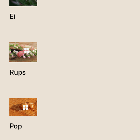
Ei
Rups
Pop