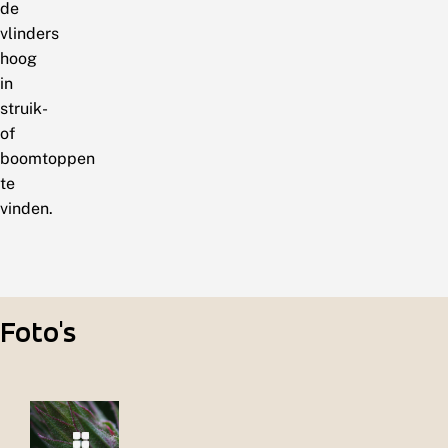
de
vlinders
hoog
in
struik-
of
boomtoppen
te
vinden.
Foto's