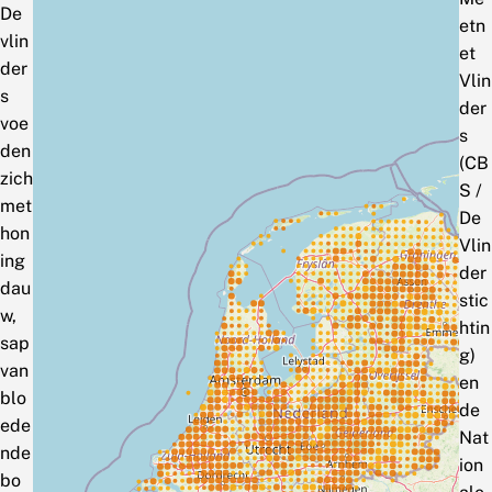
De
etn
vlin
et
der
Vlin
s
der
voe
s
den
(CB
zich
S /
met
De
hon
Vlin
ing
der
dau
stic
w,
htin
sap
g)
van
en
blo
de
ede
Nat
nde
ion
bo