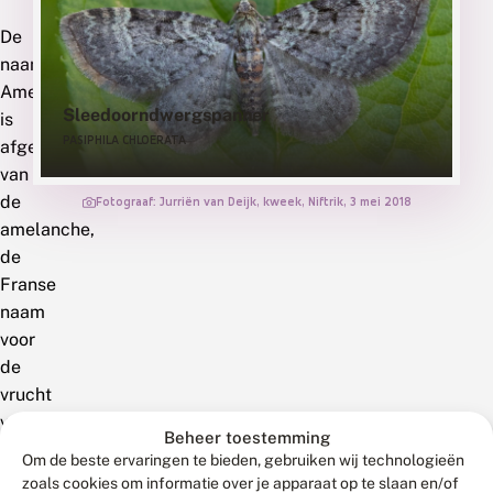
De
naam
Amelanchier
Sleedoorndwergspanner
is
PASIPHILA CHLOERATA
afgeleid
van
de
Fotograaf: Jurriën van Deijk, kweek, Niftrik, 3 mei 2018
amelanche,
de
Franse
naam
voor
de
vrucht
van
Beheer toestemming
het
Om de beste ervaringen te bieden, gebruiken wij technologieën
Europees
zoals cookies om informatie over je apparaat op te slaan en/of