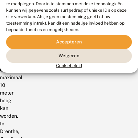
krentenboompje.
te raadplegen. Door in te stemmen met deze technologieën
kunnen wij gegevens zoals surfgedrag of unieke ID's op deze
Het
site verwerken. Als je geen toestemming geeft of uw
toestemming intrekt, kan dit een nadelige invloed hebben op
krentenboompje
bepaalde functies en mogelijkheden.
is
een
Accepteren
breeduitgroeiende,
bladverliezende
Weigeren
struik
Cookiebeleid
die
maximaal
10
meter
hoog
kan
worden.
In
Drenthe,