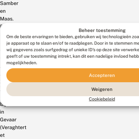
Samber
en
Maas.
De
Beheer toestemming
soort
Om de beste ervaringen te bieden, gebruiken wij technologieën zoa
staat
je apparaat op te slaan en/of te raadplegen. Door in te stemmen 
op
wij gegevens zoals surfgedrag of unieke ID's op deze site verwerk
geeft of uw toestemming intrekt, kan dit een nadelige invloed heb
de
mogelijkheden.
Rode
Lijst
Accepteren
van
Vlaanderen
Weigeren
als
Cookiebeleid
Bijna
in
Gevaar
(Veraghtert
et