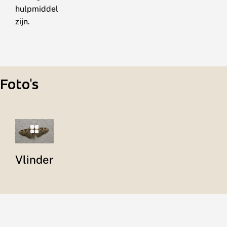
hulpmiddel
zijn.
Foto's
Vlinder