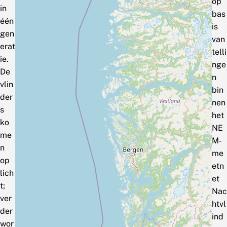
op
in
bas
één
is
gen
van
erat
telli
ie.
nge
De
n
vlin
bin
der
nen
s
het
ko
NE
me
M‑
n
me
op
etn
lich
et
t;
Nac
ver
htvl
der
ind
wor