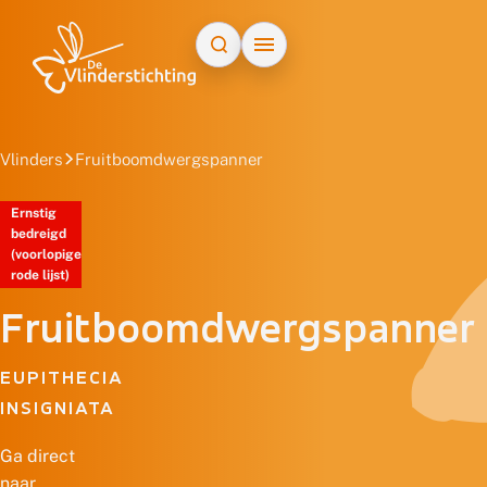
Doorgaan naar inhoud
Vlinders
Fruitboomdwergspanner
Ernstig
bedreigd
(voorlopige
rode lijst)
Fruitboomdwergspanner
EUPITHECIA
INSIGNIATA
Ga direct
naar