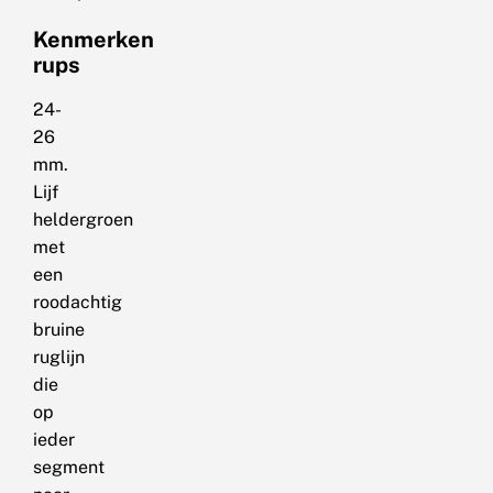
Kenmerken
rups
24-
26
mm.
Lijf
heldergroen
met
een
roodachtig
bruine
ruglijn
die
op
ieder
segment