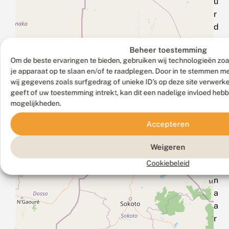
u
r
d
a
Beheer toestemming
n
Om de beste ervaringen te bieden, gebruiken wij technologieën zoa
e
je apparaat op te slaan en/of te raadplegen. Door in te stemmen 
e
wij gegevens zoals surfgedrag of unieke ID's op deze site verwerk
n
geeft of uw toestemming intrekt, kan dit een nadelige invloed heb
e
mogelijkheden.
‑
Accepteren
m
a
Weigeren
i
Cookiebeleid
l
n
a
a
r