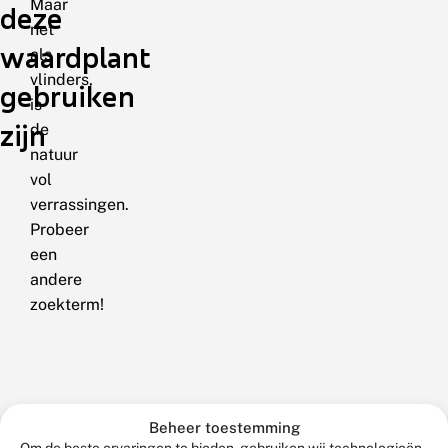
Maar
deze
net
waardplant
als
vlinders,
gebruiken
is
zijn
de
natuur
vol
verrassingen.
Probeer
een
andere
zoekterm!
Beheer toestemming
Om de beste ervaringen te bieden, gebruiken wij technologieën