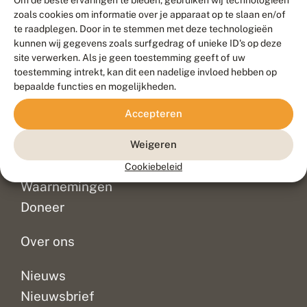
zoals cookies om informatie over je apparaat op te slaan en/of
te raadplegen. Door in te stemmen met deze technologieën
kunnen wij gegevens zoals surfgedrag of unieke ID's op deze
site verwerken. Als je geen toestemming geeft of uw
toestemming intrekt, kan dit een nadelige invloed hebben op
Meld waarnemingen
© 2026 Vlinderstichting
bepaalde functies en mogelijkheden.
Duurzaam ontwikkeld door
Go2People
, ontworpen door
Accepteren
Blue Field Agency
Privacy
Contact
Disclaimer
Weigeren
Sitemap
Veelgestelde vragen
Cookiebeleid
Waarnemingen
Doneer
Over ons
Nieuws
Nieuwsbrief