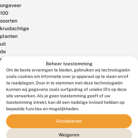
ongeveer
100
soorten
kruidachtige
planten
uit
de
composietenfamilie
Beheer toestemming
(Compositae
Om de beste ervaringen te bieden, gebruiken wij technologieën
oftewel
zoals cookies om informatie over je apparaat op te slaan en/of
Asteraceae).
te raadplegen. Door in te stemmen met deze technologieën
kunnen wij gegevens zoals surfgedrag of unieke ID's op deze
Het
site verwerken. Als je geen toestemming geeft of uw
geslacht
toestemming intrekt, kan dit een nadelige invloed hebben op
is
bepaalde functies en mogelijkheden.
nauw
verwant
Accepteren
aan
Weigeren
Chamaemelum.