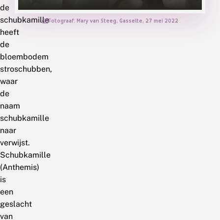
de
schubkamille
Fotograaf: Mary van Steeg, Gasselte, 27 mei 2022
heeft
de
bloembodem
stroschubben,
waar
de
naam
schubkamille
naar
verwijst.
Schubkamille
(Anthemis)
is
een
geslacht
van