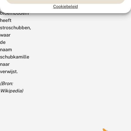
De
Cookiebeleid
bloembodem
heeft
stroschubben,
waar
de
naam
schubkamille
naar
verwijst.
(Bron:
Wikipedia)