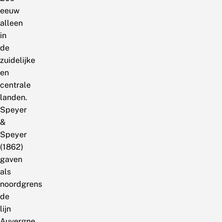
eeuw
alleen
in
de
zuidelijke
en
centrale
landen.
Speyer
&
Speyer
(1862)
gaven
als
noordgrens
de
lijn
Auvergne