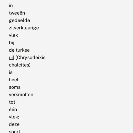
in
tweeën
gedeelde
zilverkleurige
vlek
bij
de
turkse
uil
(Chrysodeixis
chalcites)
is
heel
soms
versmolten
tot
één
vlek;
deze
soort