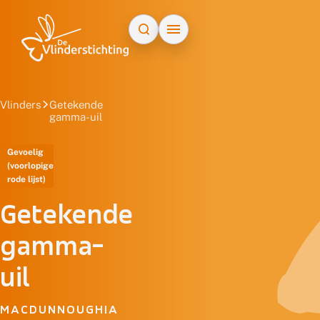
Doorgaan naar inhoud
Vlinders
Getekende
gamma-uil
Gevoelig
(voorlopige
rode lijst)
Getekende
gamma-
uil
MACDUNNOUGHIA