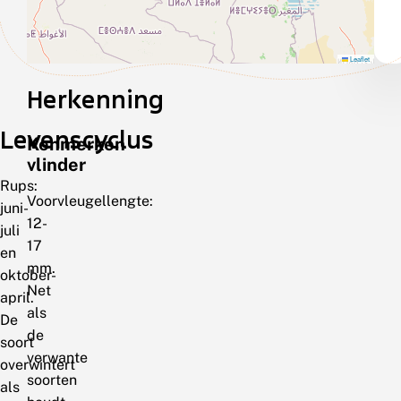
Leaflet
Herkenning
Levenscyclus
Kenmerken
vlinder
Rups:
Voorvleugellengte:
juni-
12-
juli
17
en
mm.
oktober-
Net
april.
als
De
de
soort
verwante
overwintert
soorten
als