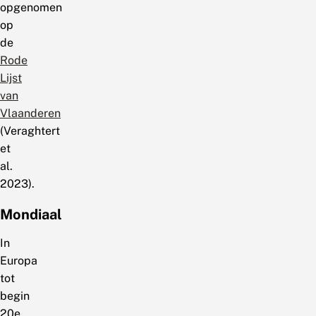
opgenomen
op
de
Rode
Lijst
van
Vlaanderen
(Veraghtert
et
al.
2023).
Mondiaal
In
Europa
tot
begin
20e