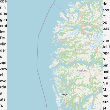
obe
de
r in
soo
drie
rt
gen
op
erat
bas
ies.
is
De
van
vlin
telli
der
nge
s
n
zijn
bin
zow
nen
el
het
ove
NE
rda
M‑
g
me
als
etn
´s
et