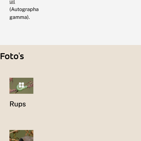
uil
(Autographa
gamma).
Foto's
Rups