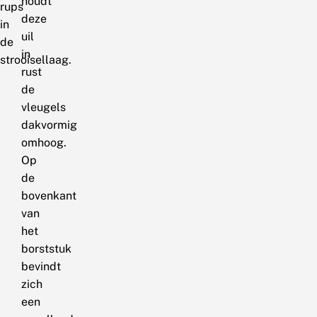
houdt
rups
deze
in
uil
de
in
strooisellaag.
rust
de
vleugels
dakvormig
omhoog.
Op
de
bovenkant
van
het
borststuk
bevindt
zich
een