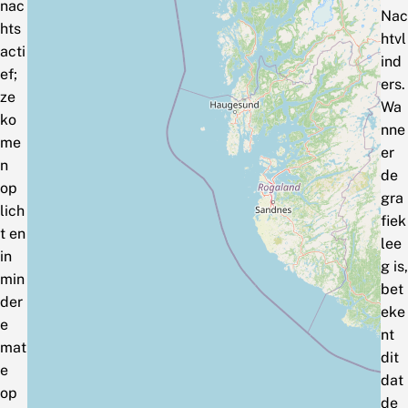
nac
Nac
hts
htvl
acti
ind
ef;
ers.
ze
Wa
ko
nne
me
er
n
de
op
gra
lich
fiek
t en
lee
in
g is,
min
bet
der
eke
e
nt
mat
dit
e
dat
op
de