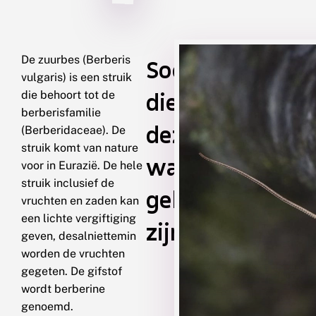
De zuurbes (Berberis
Soorten
vulgaris) is een struik
die
die behoort tot de
berberisfamilie
deze
(Berberidaceae). De
struik komt van nature
waardplant
voor in Eurazië. De hele
struik inclusief de
gebruiken
vruchten en zaden kan
een lichte vergiftiging
zijn
geven, desalniettemin
worden de vruchten
gegeten. De gifstof
wordt berberine
genoemd.