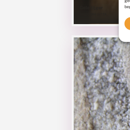
ge
be
Gele tijger
SPILOSOMA LUTEA