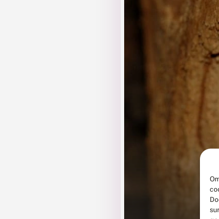
Om
co
Do
su