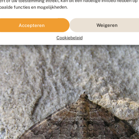
eft of uw toestemming intrekt, kan dit een nadelige invloed hebben op
paalde functies en mogelijkheden.
Accepteren
Weigeren
Fotograaf: Lou van der Linde, Hoofddorp, 21 januari 2012
Cookiebeleid