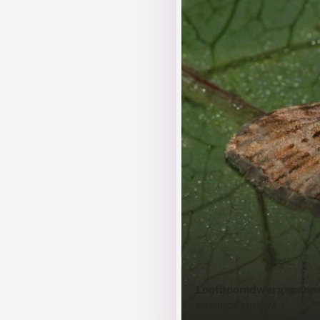
Loofboomdwergspann
EUPITHECIA EXIGUATA