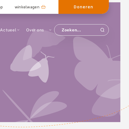
Doneren
op
winkelwagen
Actueel
Over ons