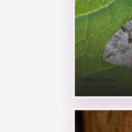
Berberisspanner
PAREULYPE BERBERATA