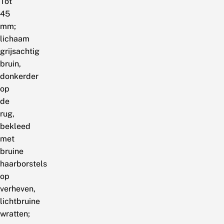
Tot
45
mm;
lichaam
grijsachtig
bruin,
donkerder
op
de
rug,
bekleed
met
bruine
haarborstels
op
verheven,
lichtbruine
wratten;