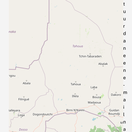
t
u
u
r
d
a
n
e
e
n
e
‑
m
a
i
l
n
a