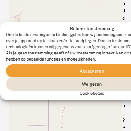
n
d
e
r
Beheer toestemming
s
Om de beste ervaringen te bieden, gebruiken wij technologieën zoa
t
over je apparaat op te slaan en/of te raadplegen. Door in te stem
i
technologieën kunnen wij gegevens zoals surfgedrag of unieke ID'
Als je geen toestemming geeft of uw toestemming intrekt, kan dit 
c
hebben op bepaalde functies en mogelijkheden.
h
t
Accepteren
i
n
Weigeren
g
Cookiebeleid
.
n
l
?
S