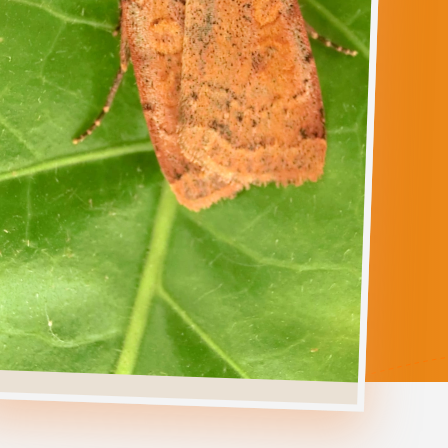
PROTOLAMPRA
SOBRINA
Ga direct naar
Verspreiding
Levenscyclus
Herkenning
Foto's
Habitat &
Waardplanten