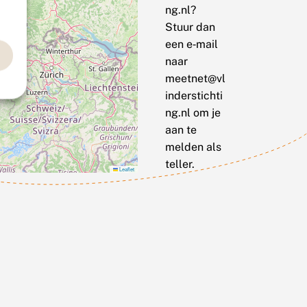
ng.nl?
Stuur dan
een e‑mail
naar
meetnet@vl
inderstichti
ng.nl om je
aan te
melden als
teller.
Leaflet