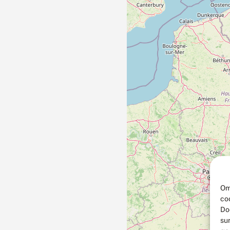
Om
co
Do
su