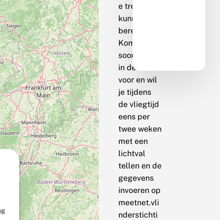
e trend te
kunnen
berekenen.
Komt de
soort bij jou
in de buurt
voor en wil
je tijdens
de vliegtijd
eens per
twee weken
met een
lichtval
tellen en de
gegevens
invoeren op
meetnet.vli
ng
nderstichti