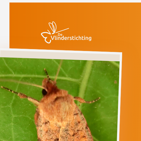
Doorgaan naar inhoud
Vlinders
Moerasheide-
aarduil
Verdwenen
(voorlopige rode
lijst)
Moerasheide-
aarduil