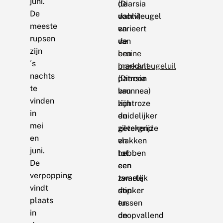
juni.
de
(Diarsia
De
voorvleugel
dahlii)
meeste
varieert
en
rupsen
van
de
zijn
een
bruine
´s
markant
breedvleugeluil
nachts
patroon
(Diarsia
te
van
brunnea)
vinden
lichtroze
zijn
in
en
duidelijker
mei
zilvergrijze
getekend
en
vlakken
en
juni.
tot
hebben
De
een
een
verpopping
tamelijk
zwarte
vindt
donker
stip
plaats
en
tussen
in
onopvallend
de