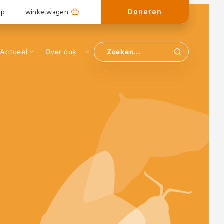
Doneren
op
winkelwagen
Actueel
Over ons