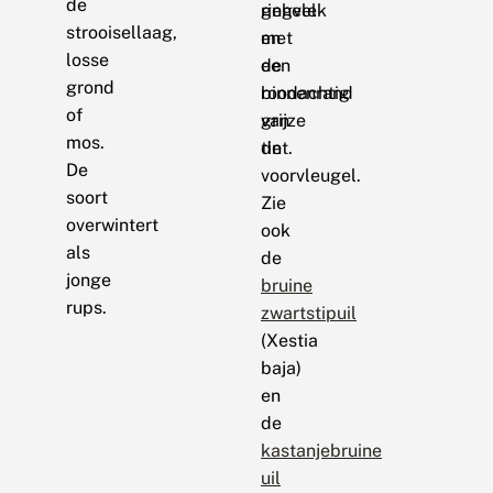
de
geheel
ringvlek
strooisellaag,
met
en
losse
een
de
grond
roodachtig
binnenrand
of
grijze
van
mos.
tint.
de
De
voorvleugel.
soort
Zie
overwintert
ook
als
de
jonge
bruine
rups.
zwartstipuil
(Xestia
baja)
en
de
kastanjebruine
uil