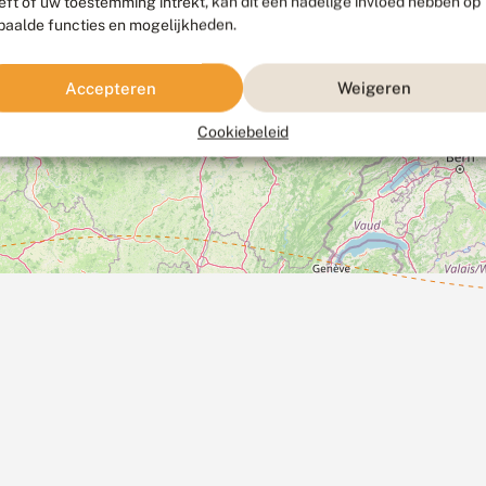
eft of uw toestemming intrekt, kan dit een nadelige invloed hebben op
paalde functies en mogelijkheden.
Accepteren
Weigeren
Cookiebeleid