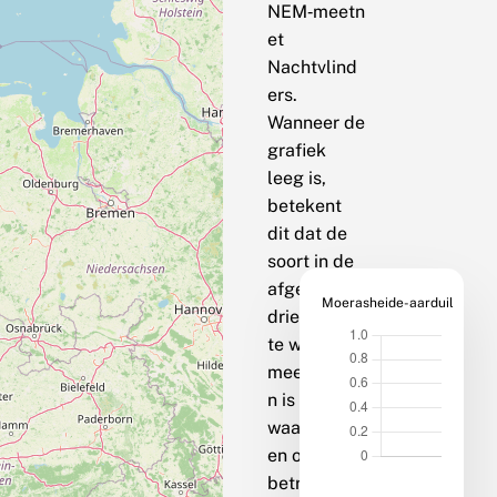
NEM‑meetn
et
Nachtvlind
ers.
Wanneer de
grafiek
leeg is,
betekent
dit dat de
soort in de
afgelopen
Moerasheide-aarduil
drie jaar op
te weinig
meetpunte
n is
waargenom
en om een
betrouwbar