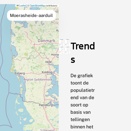
Leaflet
|
©
OpenStreetMap
contributors
Moerasheide-aarduil
Trend
s
De grafiek
toont de
populatietr
end van de
soort op
basis van
tellingen
binnen het