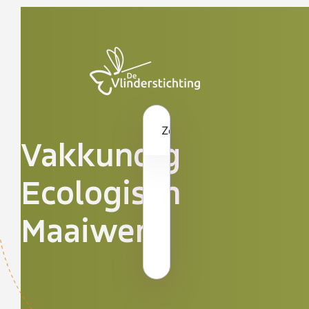
Doorgaan naar inhoud
Zoeken...
Vakkundig
Ecologisch
Maaiwerk