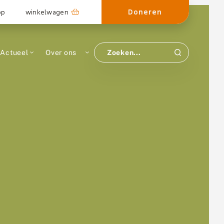
Doneren
op
winkelwagen
Actueel
Over ons