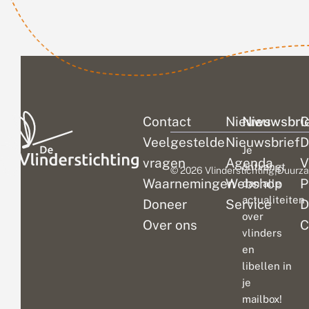
Contact
Nieuws
Nieuwsbri
C
Veelgestelde
Nieuwsbrief
D
Je
vragen
Agenda
V
ontvangt
© 2026 Vlinderstichting
|
Duurza
Waarnemingen
Webshop
P
dan alle
actualiteiten
Doneer
Service
D
over
Over ons
C
vlinders
en
libellen in
je
mailbox!