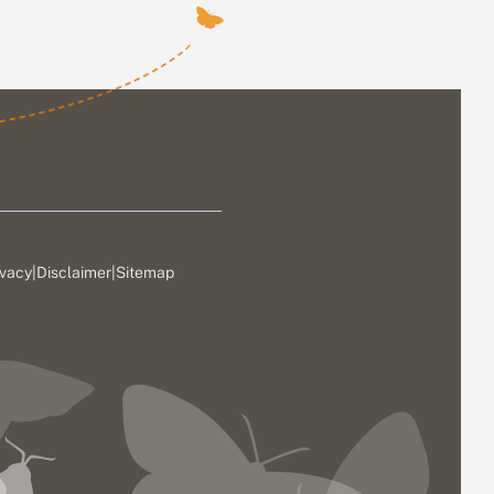
ivacy
|
Disclaimer
|
Sitemap