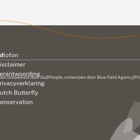
ef
olofon
isclaimer
erantwoording
am ontwikkeld door
Go2People
, ontworpen door
Blue Field Agency
|
Pr
rivacyverklaring
utch Butterfly
onservation