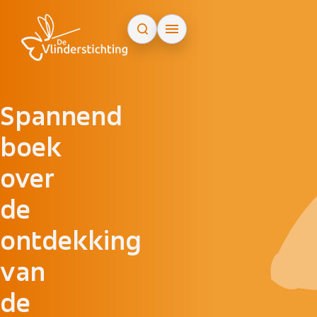
Doorgaan naar inhoud
Spannend
boek
over
de
ontdekking
van
de