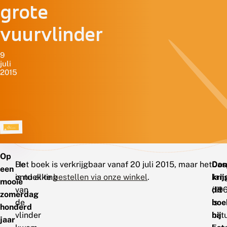
grote
vuurvlinder
9
juli
2015
Op
De
Het boek is verkrijgbaar vanaf 20 juli 2015, maar het
Don
Cas
een
ontdekking
is nu al te
bestellen via onze winkel
.
kri
Jan
mooie
van
dit
(19
zomerdag
de
boe
is
honderd
vlinder
bij
natu
jaar