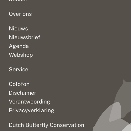
naar
De
je
vlinders...
oorzaken...
mee
Over ons
naar...
Nieuws
Nieuwsbrief
Agenda
Webshop
Service
Colofon
Disclaimer
Verantwoording
Privacyverklaring
Dutch Butterfly Conservation