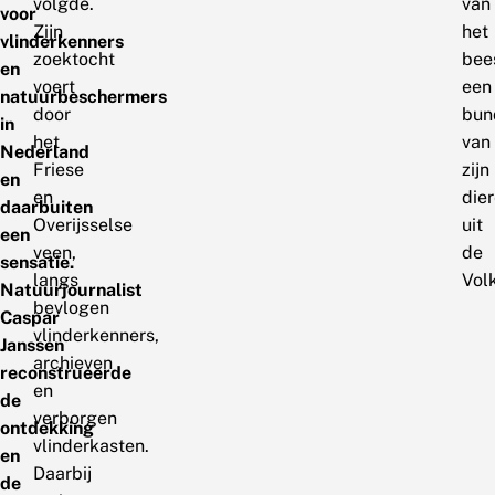
volgde.
van
voor
Zijn
het
vlinderkenners
zoektocht
bee
en
voert
een
natuurbeschermers
door
bun
in
het
van
Nederland
Friese
zijn
en
en
die
daarbuiten
Overijsselse
uit
een
veen,
de
sensatie.
langs
Vol
Natuurjournalist
bevlogen
Caspar
vlinderkenners,
Janssen
archieven
reconstrueerde
en
de
verborgen
ontdekking
vlinderkasten.
en
Daarbij
de