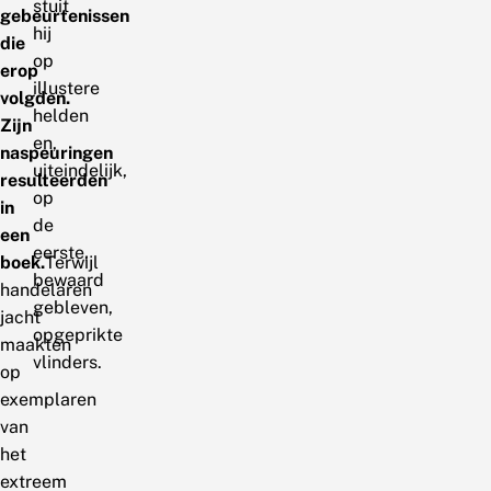
stuit
gebeurtenissen
hij
die
op
erop
illustere
volgden.
helden
Zijn
en,
naspeuringen
uiteindelijk,
resulteerden
op
in
de
een
eerste,
boek.
Terwijl
bewaard
handelaren
gebleven,
jacht
opgeprikte
maakten
vlinders.
op
exemplaren
van
het
extreem