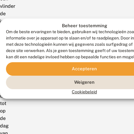
vlinder
de
inzet
Beheer toestemming
van
Om de beste ervaringen te bieden, gebruiken wij technologieën zo
een
informatie over je apparaat op te slaan en/of te raadplegen. Door 
strijd
met deze technologieën kunnen wij gegevens zoals surfgedrag of 
deze site verwerken. Als je geen toestemming geeft of uw toestem
voor
kan dit een nadelige invloed hebben op bepaalde functies en moge
natuurbehoud,
een
Accepteren
strijd
tegen
Weigeren
uitsterving,
Cookiebeleid
die
tot
op
de
dag
van