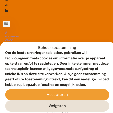
maart,
echt...
n
v
drie
waren
d
e
kakelverse
er
r
dagpauwogen
enorm
s
tegelijkertijd
e
veel
d
in
vlinders
a
mijn
8
actief.
g
november
tuin,
De
2022
p
dat
relatief
a
V
Beheer toestemming
u
heb
hoge
e
Om de beste ervaringen te bieden, gebruiken wij
w
ik
temperatuur,
r
technologieën zoals cookies om informatie over je apparaat
o
dit
r
maar
g
op te slaan en/of te raadplegen. Door in te stemmen met deze
a
Bij
hele
vooral...
e
technologieën kunnen wij gegevens zoals surfgedrag of
s
het
jaar
n
unieke ID's op deze site verwerken. Als je geen toestemming
s
werk
nog
i
geeft of uw toestemming intrekt, kan dit een nadelige invloed
om
niet
n
hebben op bepaalde functies en mogelijkheden.
de
g
gezien.
u
verstoring
In
Accepteren
i
van
13
normale
t
oktober
konijnen
jaren
2022
Weigeren
k
te
heeft
o