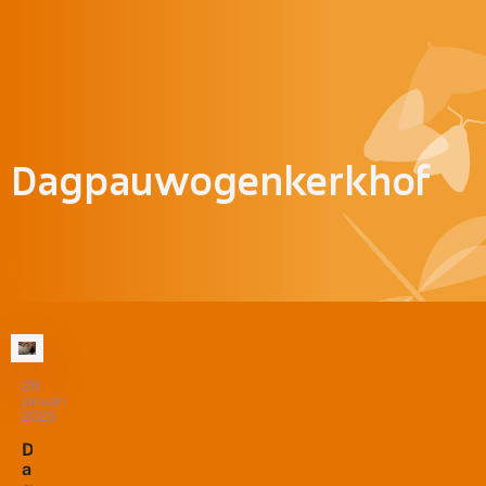
Doorgaan naar inhoud
Dagpauwogenkerkhof
28
januari
2025
D
a