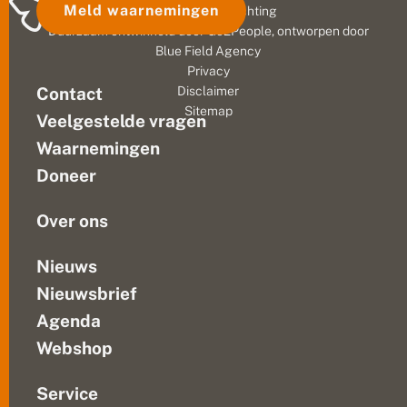
grote
Meld waarnemingen
© 2026 Vlinderstichting
l
aantallen
a
Duurzaam ontwikkeld door
Go2People
, ontworpen door
gezien.
n
Blue Field Agency
Deze
d
Privacy
k
trekvlinder
Contact
Disclaimer
a
plant
Sitemap
a
Veelgestelde vragen
zich
r
voort
t
Waarnemingen
op
j
Doneer
e
brandnetel.
s
We...
e
Over ons
n
k
l
Nieuws
e
Nieuwsbrief
i
n
Agenda
e
v
Webshop
o
s
s
Service