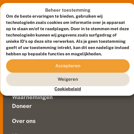
die
l
zelden
Beheer toestemming
a
n
in
Om de beste ervaringen te bieden, gebruiken wij
t
ons
technologieën zoals cookies om informatie over je apparaat
i
land
op te slaan en/of te raadplegen. Door in te stemmen met deze
n
technologieën kunnen wij gegevens zoals surfgedrag of
werd
g
unieke ID's op deze site verwerken. Als je geen toestemming
gezien.
z
geeft of uw toestemming intrekt, kan dit een nadelige invloed
a
In
Meld waarnemingen
© 2026 Vlinderstichting
d
hebben op bepaalde functies en mogelijkheden.
juni
e
Duurzaam ontwikkeld door
Go2People
, ontworpen door
2019
ll
Blue Field Agency
Accepteren
was
i
Privacy
b
er
Contact
Disclaimer
Weigeren
e
echter
Sitemap
l
Veelgestelde vragen
een
Cookiebeleid
i
invasie
n
Waarnemingen
van
N
Doneer
e
de
d
zadellibel
e
Over ons
in...
r
l