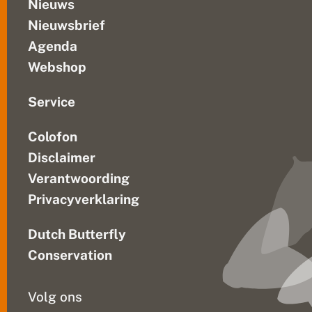
a
Nieuws
n
Nieuwsbrief
d
e
Agenda
n
B
Webshop
e
l
g
Service
i
ë
Colofon
Disclaimer
Verantwoording
Privacyverklaring
Dutch Butterfly
Conservation
Volg ons