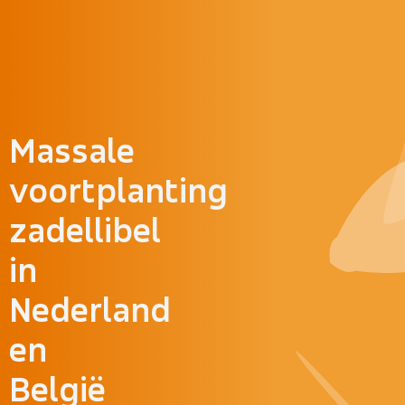
Doorgaan naar inhoud
Massale
voortplanting
zadellibel
in
Nederland
en
België