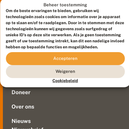
m
Beheer toestemming
e
is
e
Om de beste ervaringen te bieden, gebruiken wij
uit
li
technologieën zoals cookies om informatie over je apparaat
waarin
f
op te slaan en/of te raadplegen. Door in te stemmen met deze
aandacht
t
technologieën kunnen wij gegevens zoals surfgedrag of
voor
e
unieke ID's op deze site verwerken. Als je geen toestemming
n
dieren
Meld waarnemingen
© 2026 Vlinderstichting
geeft of uw toestemming intrekt, kan dit een nadelige invloed
d
en
e
Duurzaam ontwikkeld door
Go2People
, ontworpen door
hebben op bepaalde functies en mogelijkheden.
planten
v
Blue Field Agency
die
a
Accepteren
Privacy
k
in
Contact
Disclaimer
a
ons
Weigeren
Sitemap
n
Veelgestelde vragen
land
t
Cookiebeleid
terechtkomen
i
Waarnemingen
omdat
e
Doneer
g
ze
a
zijn...
s
Over ons
t
e
n
Nieuws