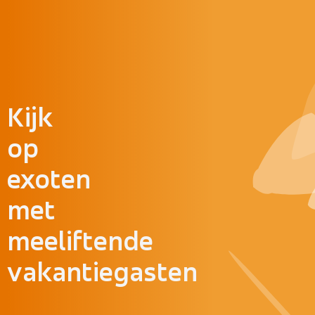
Doorgaan naar inhoud
Kijk
op
exoten
met
meeliftende
vakantiegasten