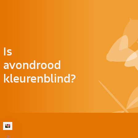
Doorgaan naar inhoud
Is
avondrood
kleurenblind?
18