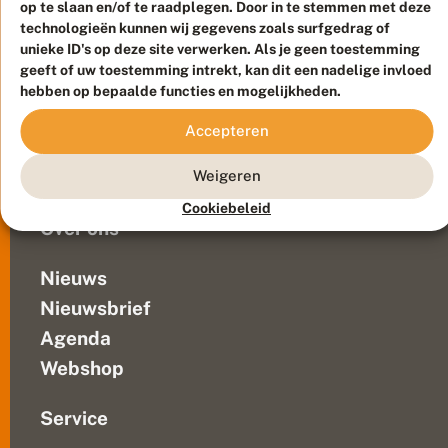
?
op te slaan en/of te raadplegen. Door in te stemmen met deze
actief
Duurzaam ontwikkeld door
Go2People
, ontworpen door
technologieën kunnen wij gegevens zoals surfgedrag of
en
Blue Field Agency
unieke ID's op deze site verwerken. Als je geen toestemming
zonder
Privacy
geeft of uw toestemming intrekt, kan dit een nadelige invloed
licht
Contact
Disclaimer
hebben op bepaalde functies en mogelijkheden.
wordt
Sitemap
Veelgestelde vragen
ook
Accepteren
het
Waarnemingen
mooiste
Doneer
Weigeren
roze
grijs,...
Cookiebeleid
Over ons
Nieuws
Nieuwsbrief
Agenda
Webshop
Service