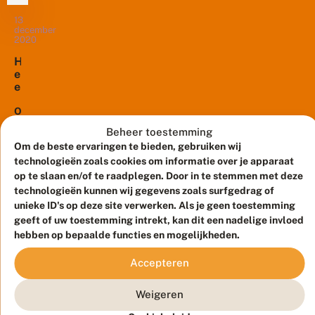
a
gedetailleerde
t
3D-
13
a
december
opnames
2020
b
van
i
H
e
het
e
d
landschap.
e
e
Onderzoekers
f
n
t
Ooit
van
z
d
kwam
de
i
Beheer toestemming
e
de
c
Universiteit
Om de beste ervaringen te bieden, gebruiken wij
b
h
bosparelmoervlinder
van
technologieën zoals cookies om informatie over je apparaat
o
t
op
s
Amsterdam
op te slaan en/of te raadplegen. Door in te stemmen met deze
o
p
de
technologieën kunnen wij gegevens zoals surfgedrag of
en
p
a
zandgronden
unieke ID's op deze site verwerken. Als je geen toestemming
m
De
r
i
op
geeft of uw toestemming intrekt, kan dit een nadelige invloed
Vlinderstichting
e
c
hebben op bepaalde functies en mogelijkheden.
veel
hebben
l
r
m
plekken
deze
o
Accepteren
o
voor.
data
-
e
De
h
gebruikt
r
Weigeren
a
combinatie
om
v
b
van
li
de...