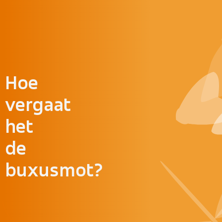
Doorgaan naar inhoud
Hoe
vergaat
het
de
buxusmot?