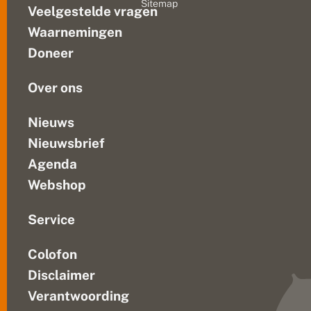
Sitemap
e
Veelgestelde vragen
eerst
t
in
u
Waarnemingen
Europa
i
Doneer
n
zien
in
Over ons
2006....
Nieuws
Nieuwsbrief
Agenda
Webshop
Service
Colofon
Disclaimer
Verantwoording