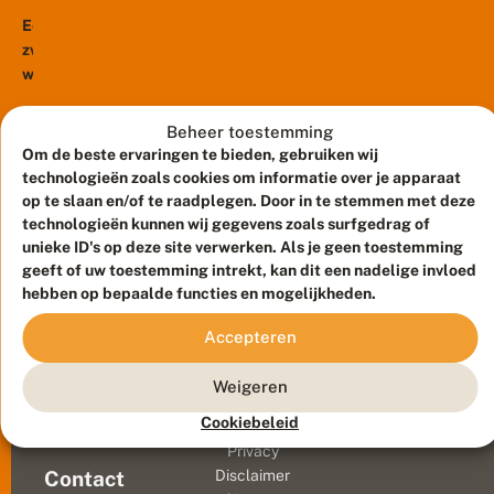
x
u
de
u
s
Een
daarop
s
m
zwart-
volgende
m
o
witte
o
jaren
t
t
vlinder
breidde
:
?
die
z
deze
Beheer toestemming
w
niet
micro-
Om de beste ervaringen te bieden, gebruiken wij
a
in
technologieën zoals cookies om informatie over je apparaat
nachtvlinder
r
de
op te slaan en/of te raadplegen. Door in te stemmen met deze
zich
t
vlinderboeken
technologieën kunnen wij gegevens zoals surfgedrag of
-
razendsnel
w
staat:
unieke ID's op deze site verwerken. Als je geen toestemming
uit.
it
de
geeft of uw toestemming intrekt, kan dit een nadelige invloed
Inmiddels
t
buxusmot.
hebben op bepaalde functies en mogelijkheden.
is
e
Deze
de
v
Accepteren
nieuwkomer
li
vlinder...
n
uit
Meld waarnemingen
© 2026 Vlinderstichting
d
Weigeren
Azië
e
Duurzaam ontwikkeld door
Go2People
, ontworpen door
liet
Cookiebeleid
r
Blue Field Agency
zich
i
Privacy
n
voor
Contact
Disclaimer
d
het