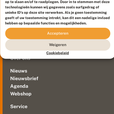
?
op te slaan en/of te raadplegen. Door in te stemmen met deze
actief
Duurzaam ontwikkeld door
Go2People
, ontworpen door
technologieën kunnen wij gegevens zoals surfgedrag of
en
Blue Field Agency
unieke ID's op deze site verwerken. Als je geen toestemming
zonder
Privacy
geeft of uw toestemming intrekt, kan dit een nadelige invloed
licht
Contact
Disclaimer
hebben op bepaalde functies en mogelijkheden.
wordt
Sitemap
Veelgestelde vragen
ook
Accepteren
het
Waarnemingen
mooiste
Doneer
Weigeren
roze
grijs,...
Cookiebeleid
Over ons
Nieuws
Nieuwsbrief
Agenda
Webshop
Service