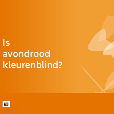
Doorgaan naar inhoud
Is
avondrood
kleurenblind?
18