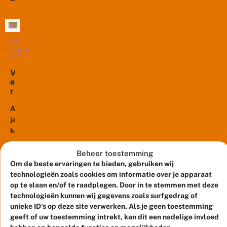
v
v
berichten
geweldig
li
a
over
n
jaar
n
d
de
voor
n
e
vlinders.
27
a
deze
r
maart
t
Jaar
kleine
2024
w
e
in
libel.
e
n
V
l
jaar
Veel
d
e
e
uit
locaties
r
r
c
zijn
o
d
waren
h
o
e
Al
er
tijdelijk...
t
g
r
jarenlang
minder.
a
e
komen
c
Ook
a
h
er
dit
c
t
berichten
Beheer toestemming
h
jaar
e
t
Om de beste ervaringen te bieden, gebruiken wij
dat
lijkt
r
e
technologieën zoals cookies om informatie over je apparaat
het
19
u
het
r
december
op te slaan en/of te raadplegen. Door in te stemmen met deze
i
niet
niet
2023
u
t
technologieën kunnen wij gegevens zoals surfgedrag of
goed
goed
i
?
H
unieke ID's op deze site verwerken. Als je geen toestemming
t
gaat
te
e
geeft of uw toestemming intrekt, kan dit een nadelige invloed
g
met
gaan
e