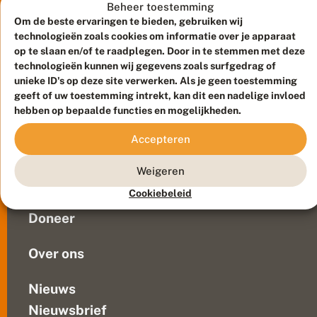
e
wisselende
Beheer toestemming
v
aantallen
Om de beste ervaringen te bieden, gebruiken wij
li
in
technologieën zoals cookies om informatie over je apparaat
n
Nederland
op te slaan en/of te raadplegen. Door in te stemmen met deze
d
technologieën kunnen wij gegevens zoals surfgedrag of
wordt
e
r
unieke ID's op deze site verwerken. Als je geen toestemming
gezien.
Meld waarnemingen
© 2026 Vlinderstichting
:
geeft of uw toestemming intrekt, kan dit een nadelige invloed
In
n
Duurzaam ontwikkeld door
Go2People
, ontworpen door
hebben op bepaalde functies en mogelijkheden.
2018
i
Blue Field Agency
waren
e
Privacy
Accepteren
u
er
Contact
Disclaimer
w
relatief
Sitemap
e
Weigeren
Veelgestelde vragen
veel
s
waarnemingen
Cookiebeleid
o
Waarnemingen
van
o
Doneer
r
deze
t
vlinder....
i
Over ons
n
N
e
Nieuws
d
Nieuwsbrief
e