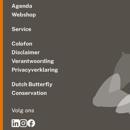
r
Agenda
l
a
Webshop
n
d
?
Service
Colofon
Disclaimer
Verantwoording
Privacyverklaring
Dutch Butterfly
Conservation
Volg ons