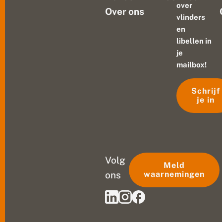
over
Over ons
vlinders
en
libellen in
je
mailbox!
Schrijf
je in
Volg
Meld
ons
waarnemingen