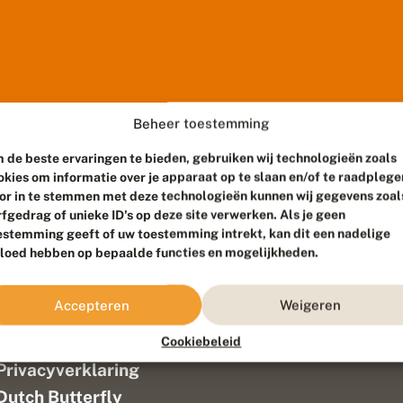
Beheer toestemming
 de beste ervaringen te bieden, gebruiken wij technologieën zoals
okies om informatie over je apparaat op te slaan en/of te raadplege
or in te stemmen met deze technologieën kunnen wij gegevens zoal
rfgedrag of unieke ID's op deze site verwerken. Als je geen
estemming geeft of uw toestemming intrekt, kan dit een nadelige
vloed hebben op bepaalde functies en mogelijkheden.
ef
Colofon
Accepteren
Weigeren
Disclaimer
Verantwoording
Cookiebeleid
aam ontwikkeld door
Go2People
, ontworpen door
Blue Field Agency
|
P
Privacyverklaring
n
Dutch Butterfly