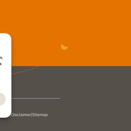
n.
s
rivacy
|
Disclaimer
|
Sitemap