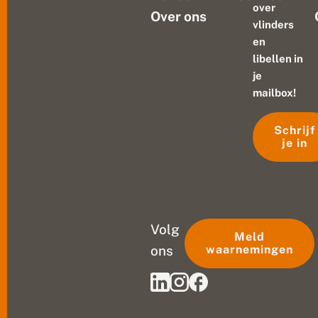
over
Over ons
vlinders
en
libellen in
je
mailbox!
Schrijf
je in
Volg
Meld
ons
waarnemingen