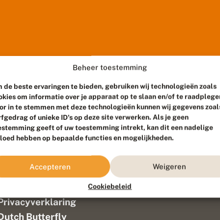
Beheer toestemming
 de beste ervaringen te bieden, gebruiken wij technologieën zoals
okies om informatie over je apparaat op te slaan en/of te raadplege
or in te stemmen met deze technologieën kunnen wij gegevens zoal
rfgedrag of unieke ID's op deze site verwerken. Als je geen
estemming geeft of uw toestemming intrekt, kan dit een nadelige
vloed hebben op bepaalde functies en mogelijkheden.
ef
Colofon
Accepteren
Weigeren
Disclaimer
Verantwoording
Cookiebeleid
aam ontwikkeld door
Go2People
, ontworpen door
Blue Field Agency
|
P
Privacyverklaring
n
Dutch Butterfly