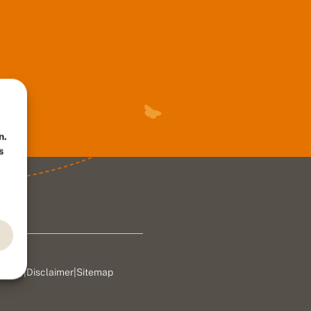
n.
s
rivacy
|
Disclaimer
|
Sitemap